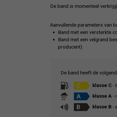
De band is momenteel verkrijg
Aanvullende parameters van b
Band met een versterkte co
Band met een velgrand bes
producent)
De band heeft de volgend
C
klasse C
- 
A
klasse A
- 
B
klasse B
- e