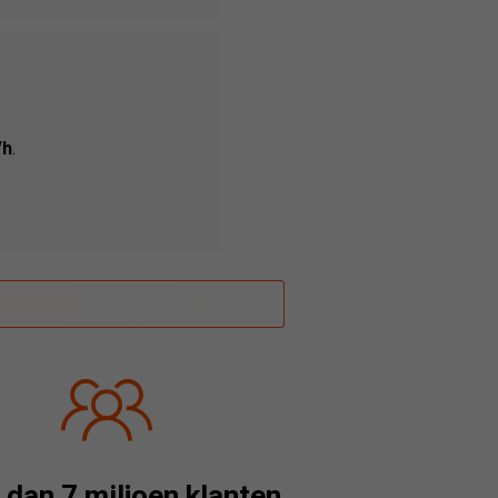
/h
.
dan 7 miljoen klanten