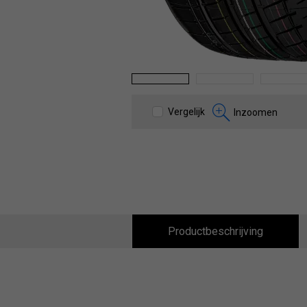
1
2
3
Vergelijk
Inzoomen
Productbeschrijving