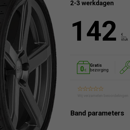
2-3 werkdagen
142
€
stuk
Gratis
bezorging
Wij verzamelen beoordelingen.
Band parameters