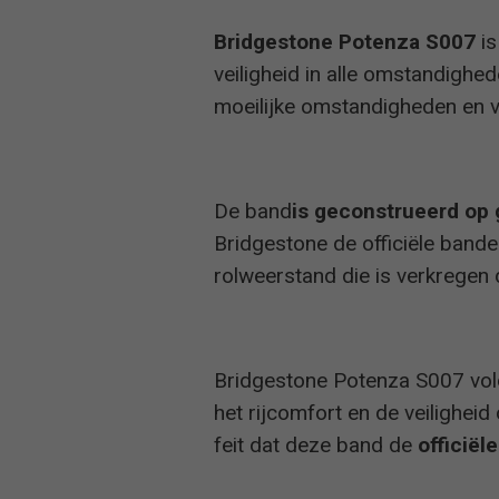
Bridgestone Potenza S007
i
veiligheid in alle omstandigh
moeilijke omstandigheden en 
De band
is geconstrueerd op 
Bridgestone de officiële band
rolweerstand die is verkregen
Bridgestone Potenza S007 voldo
het rijcomfort en de veilighei
feit dat deze band de
officiële