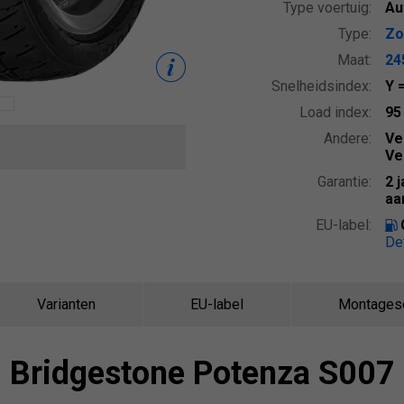
Type voertuig:
Au
Type:
Zo
Maat:
24
Snelheidsindex:
Y
Load index:
9
Andere:
Ve
Ve
Garantie:
2 
aa
EU-label:
De
Varianten
EU-label
Montages
Bridgestone Potenza S007