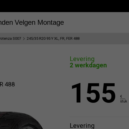
nden
Velgen
Montage
Potenza S007
245/35 R20 95 Y XL, FR, FER 488
Levering
2 werkdagen
155
ER 488
€
stuk
Levering