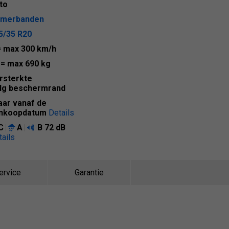
to
merbanden
5/35 R20
= max 300 km/h
5
= max 690 kg
rsterkte
lg beschermrand
jaar vanaf de
nkoopdatum
Details
C
A
B
72 dB
tails
ervice
Garantie