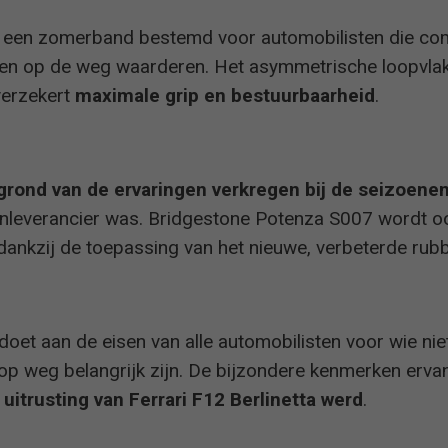
s een zomerband bestemd voor automobilisten die co
eden op de weg waarderen. Het asymmetrische loopvlak
verzekert
maximale grip en bestuurbaarheid
.
grond van de ervaringen verkregen bij de seizoene
enleverancier was. Bridgestone Potenza S007 wordt 
 dankzij de toepassing van het nieuwe, verbeterde ru
et aan de eisen van alle automobilisten voor wie niet
d op weg belangrijk zijn. De bijzondere kenmerken erv
 uitrusting van Ferrari F12 Berlinetta werd
.