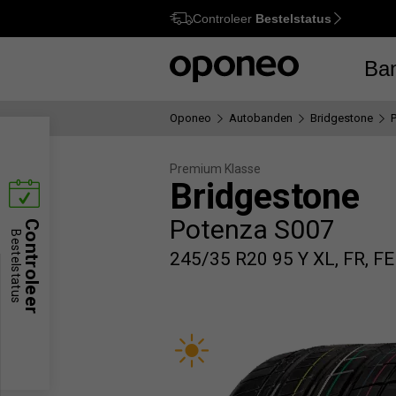
Controleer
Bestelstatus
Ctrl
M
Ba
Oponeo
Autobanden
Bridgestone
Premium Klasse
Bridgestone
Potenza S007
Controleer
Bestelstatus
245/35 R20 95 Y XL, FR, F