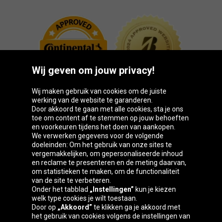
Wij geven om jouw privacy!
Wij maken gebruik van cookies om de juiste
werking van de website te garanderen.
Door akkoord te gaan met alle cookies, sta je ons
toe om content af te stemmen op jouw behoeften
Oponeo-groep
en voorkeuren tijdens het doen van aankopen.
We verwerken gegevens voor de volgende
doeleinden: Om het gebruik van onze sites te
vergemakkelijken, om gepersonaliseerde inhoud
en reclame te presenteren en de meting daarvan,
Belgique
Česká
Deutschland
Éire
om statistieken te maken, om de functionaliteit
republika
van de site te verbeteren.
Onder het tabblad
„Instellingen”
kun je kiezen
welk type cookies je wilt toestaan.
Door op
„Akkoord”
te klikken ga je akkoord met
España
France
Italia
Magyarország
het gebruik van cookies volgens de instellingen van