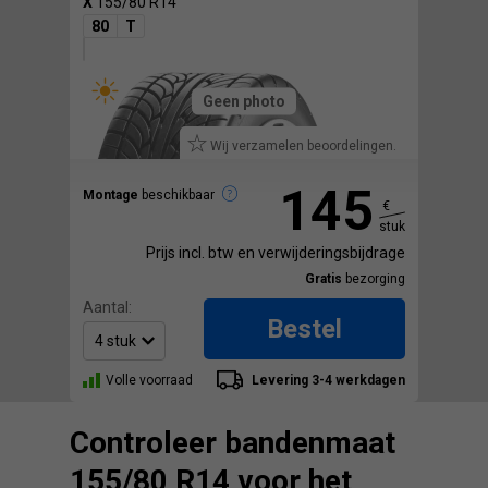
X
155/80 R14
80
T
Geen photo
Wij verzamelen beoordelingen.
145
Montage
beschikbaar
€
stuk
Prijs incl. btw en verwijderingsbijdrage
Gratis
bezorging
Aantal:
Bestel
Volle voorraad
Levering 3-4 werkdagen
Controleer bandenmaat
155/80 R14 voor het