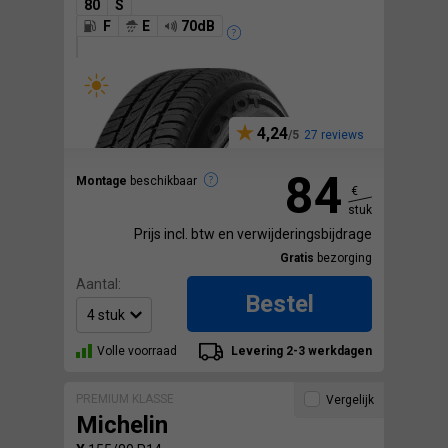
80
S
F
E
70dB
4,24
27 reviews
84
Montage
beschikbaar
€
stuk
Prijs incl. btw en verwijderingsbijdrage
Gratis
bezorging
Aantal:
Bestel
Volle voorraad
Levering 2-3 werkdagen
PREMIUM KLASSE
Vergelijk
Michelin