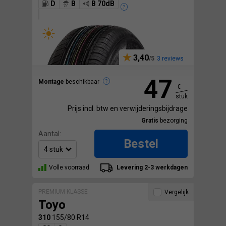
D
B
B 70dB
3,40
3 reviews
47
Montage
beschikbaar
€
stuk
Prijs incl. btw en verwijderingsbijdrage
Gratis
bezorging
Aantal:
Bestel
Volle voorraad
Levering 2-3 werkdagen
PREMIUM KLASSE
Vergelijk
Toyo
310
155/80 R14