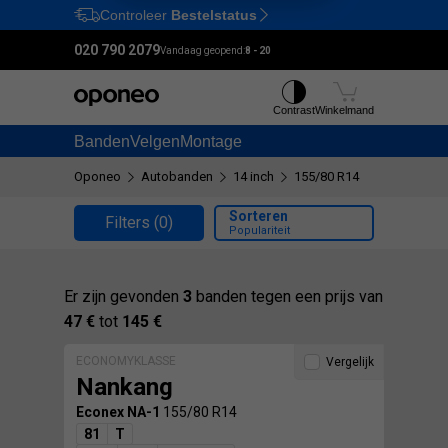
Controleer
Bestelstatus
Ctrl
M
020 790 2079
Vandaag geopend:
8 - 20
Contrast
Winkelmand
Banden
Velgen
Montage
Oponeo
Autobanden
14 inch
155/80 R14
Sorteren
Filters
(0)
Populariteit
Er zijn gevonden
3
banden tegen een prijs van
47 €
tot
145 €
ECONOMYKLASSE
Vergelijk
Nankang
Econex NA-1
155/80 R14
81
T