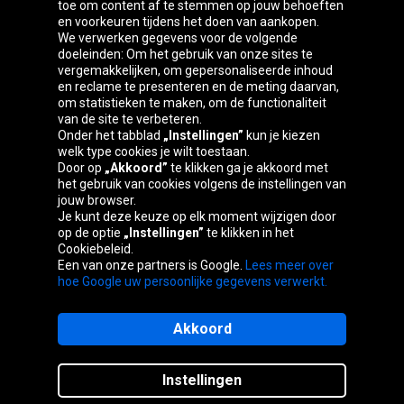
toe om content af te stemmen op jouw behoeften
Oponeo-groep
en voorkeuren tijdens het doen van aankopen.
We verwerken gegevens voor de volgende
doeleinden: Om het gebruik van onze sites te
vergemakkelijken, om gepersonaliseerde inhoud
en reclame te presenteren en de meting daarvan,
Belgique
Česká
Deutschland
Éire
om statistieken te maken, om de functionaliteit
republika
van de site te verbeteren.
Onder het tabblad
„Instellingen”
kun je kiezen
welk type cookies je wilt toestaan.
Door op
„Akkoord”
te klikken ga je akkoord met
España
France
Italia
Magyarország
het gebruik van cookies volgens de instellingen van
jouw browser.
Je kunt deze keuze op elk moment wijzigen door
op de optie
„Instellingen”
te klikken in het
Cookiebeleid.
Österreich
Polska
Slovenská
United
Een van onze partners is Google.
Lees meer over
republika
Kingdom
hoe Google uw persoonlijke gegevens verwerkt.
Akkoord
Sitemaps
Instellingen