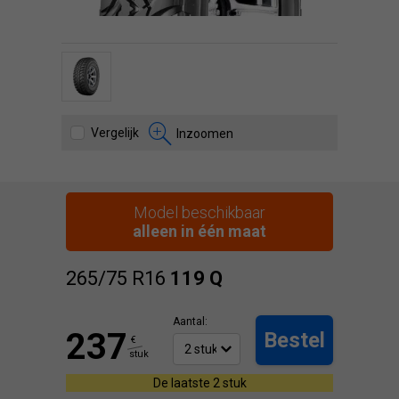
Vergelijk
Inzoomen
Model beschikbaar
alleen in één maat
265/75 R16
119
Q
Aantal:
237
Bestel
€
stuk
De laatste 2 stuk