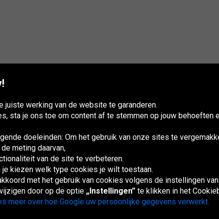
!
 juiste werking van de website te garanderen.
es, sta je ons toe om content af te stemmen op jouw behoeften e
ende doeleinden: Om het gebruik van onze sites te vergemakke
 de meting daarvan,
ionaliteit van de site te verbeteren.
 je kiezen welk type cookies je wilt toestaan.
España
France
Italia
Magyarország
Österreich
Polska
Slovenská
U
republika
K
 akkoord met het gebruik van cookies volgens de instellingen va
ijzigen door op de optie
„Instellingen”
te klikken in het Cookie
s meer over hoe Google uw persoonlijke gegevens verwerkt.
Sitemaps