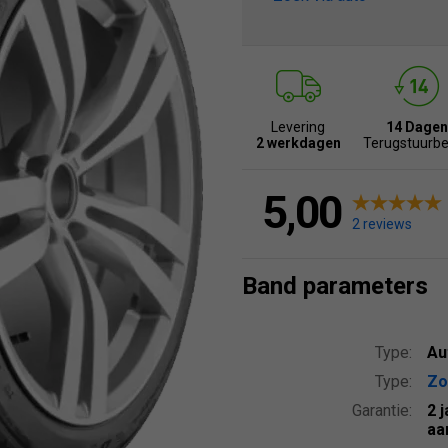
Levering
14 Dagen
2 werkdagen
Terugstuurbe
5,00
2 reviews
Band parameters
Type:
Au
Type:
Zo
Garantie:
2 
aa