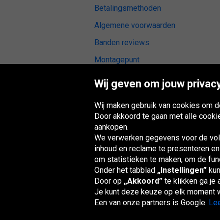
Betalingsmethoden
Algemene voorwaarden
Banden reviews
Montagepunt
Digitale toegankelijkheid
Wij geven om jouw privacy
Wij maken gebruik van cookies om de
Door akkoord te gaan met alle cooki
aankopen.
Oponeo-groep
We verwerken gegevens voor de volg
inhoud en reclame te presenteren en
om statistieken te maken, om de funct
Onder het tabblad
„Instellingen”
kun
Belgique
Česká
Deutschland
Éire
republika
Door op
„Akkoord”
te klikken ga je
Je kunt deze keuze op elk moment w
Een van onze partners is Google.
Lee