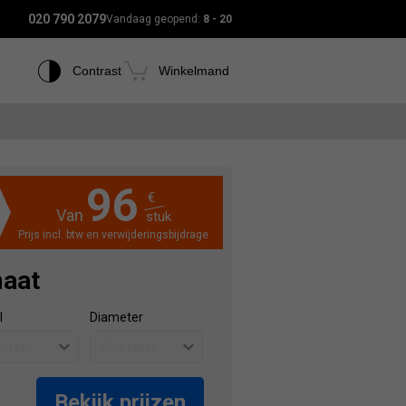
020 790 2079
Vandaag geopend:
8 - 20
Contrast
Winkelmand
96
€
Van
stuk
Prijs incl. btw en verwijderingsbijdrage
maat
l
Diameter
Bekijk prijzen