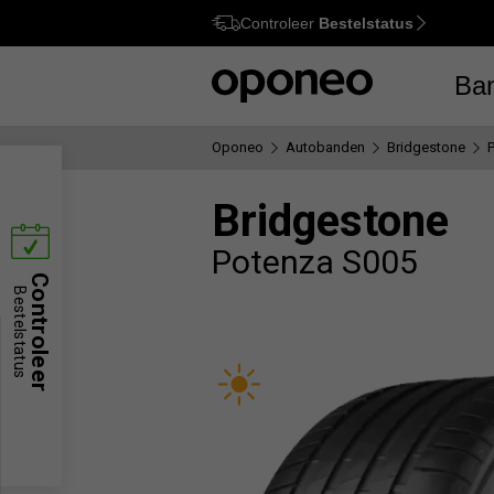
Controleer
Bestelstatus
Ctrl
M
Ba
Oponeo
Autobanden
Bridgestone
Bridgestone
Potenza S005
Controleer
Bestelstatus