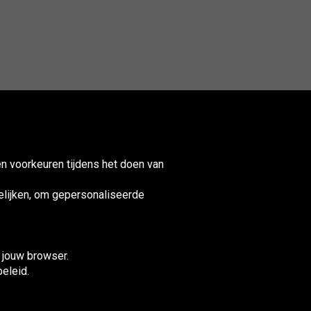
n voorkeuren tijdens het doen van
lijken, om gepersonaliseerde
nited
ingdom
n jouw browser.
beleid.