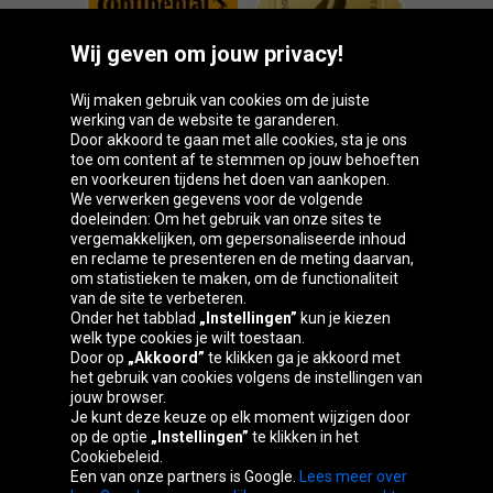
Wij geven om jouw privacy!
Wij maken gebruik van cookies om de juiste
werking van de website te garanderen.
Door akkoord te gaan met alle cookies, sta je ons
toe om content af te stemmen op jouw behoeften
Oponeo-groep
en voorkeuren tijdens het doen van aankopen.
We verwerken gegevens voor de volgende
doeleinden: Om het gebruik van onze sites te
vergemakkelijken, om gepersonaliseerde inhoud
en reclame te presenteren en de meting daarvan,
Belgique
Česká
Deutschland
Éire
om statistieken te maken, om de functionaliteit
republika
van de site te verbeteren.
Onder het tabblad
„Instellingen”
kun je kiezen
welk type cookies je wilt toestaan.
Door op
„Akkoord”
te klikken ga je akkoord met
España
France
Italia
Magyarország
het gebruik van cookies volgens de instellingen van
jouw browser.
Je kunt deze keuze op elk moment wijzigen door
op de optie
„Instellingen”
te klikken in het
Cookiebeleid.
Österreich
Polska
Slovenská
United
Een van onze partners is Google.
Lees meer over
republika
Kingdom