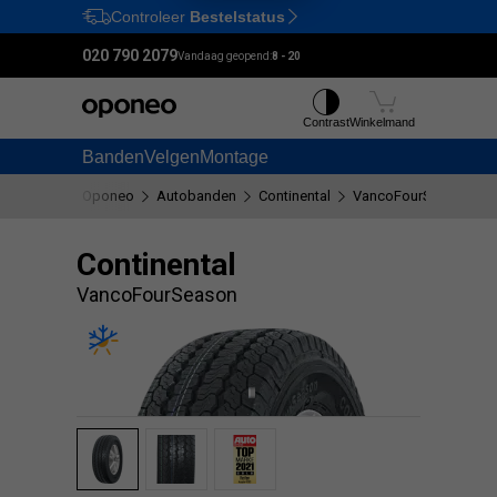
Controleer
Bestelstatus
Ctrl
M
020 790 2079
Vandaag geopend:
8 - 20
Contrast
Winkelmand
Banden
Velgen
Montage
Oponeo
Autobanden
Continental
VancoFourSeason
Continental
VancoFourSeason