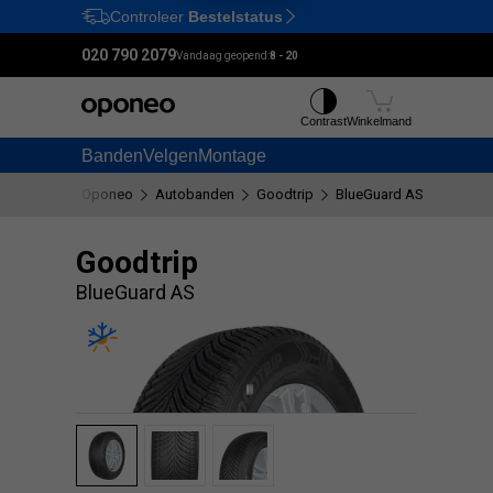
Controleer
Bestelstatus
Ctrl
M
020 790 2079
Vandaag geopend:
8 - 20
Contrast
Winkelmand
Banden
Velgen
Montage
Oponeo
Autobanden
Goodtrip
BlueGuard AS
Goodtrip
BlueGuard AS