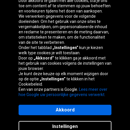
Door akkoord te gaan met alle cookies, sta je ons
toe om content af te stemmen op jouw behoeften
Oponeo-groep
en voorkeuren tijdens het doen van aankopen.
We verwerken gegevens voor de volgende
doeleinden: Om het gebruik van onze sites te
vergemakkelijken, om gepersonaliseerde inhoud
en reclame te presenteren en de meting daarvan,
Belgique
Česká
Deutschland
Éire
om statistieken te maken, om de functionaliteit
republika
van de site te verbeteren.
Onder het tabblad
„Instellingen”
kun je kiezen
welk type cookies je wilt toestaan.
Door op
„Akkoord”
te klikken ga je akkoord met
España
France
Italia
Magyarország
het gebruik van cookies volgens de instellingen van
jouw browser.
Je kunt deze keuze op elk moment wijzigen door
op de optie
„Instellingen”
te klikken in het
Cookiebeleid.
Österreich
Polska
Slovenská
United
Een van onze partners is Google.
Lees meer over
republika
Kingdom
hoe Google uw persoonlijke gegevens verwerkt.
Akkoord
Sitemaps
Instellingen