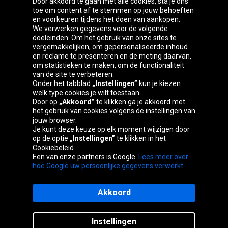
Door akkoord te gaan met alle cookies, sta je ons
toe om content af te stemmen op jouw behoeften
Oponeo-groep
en voorkeuren tijdens het doen van aankopen.
We verwerken gegevens voor de volgende
doeleinden: Om het gebruik van onze sites te
vergemakkelijken, om gepersonaliseerde inhoud
en reclame te presenteren en de meting daarvan,
Belgique
Česká
Deutschland
Éire
om statistieken te maken, om de functionaliteit
republika
van de site te verbeteren.
Onder het tabblad
„Instellingen”
kun je kiezen
welk type cookies je wilt toestaan.
Door op
„Akkoord”
te klikken ga je akkoord met
España
France
Italia
Magyarország
het gebruik van cookies volgens de instellingen van
jouw browser.
Je kunt deze keuze op elk moment wijzigen door
op de optie
„Instellingen”
te klikken in het
Cookiebeleid.
Österreich
Polska
Slovenská
United
Een van onze partners is Google.
Lees meer over
republika
Kingdom
hoe Google uw persoonlijke gegevens verwerkt.
Akkoord
Sitemaps
Instellingen