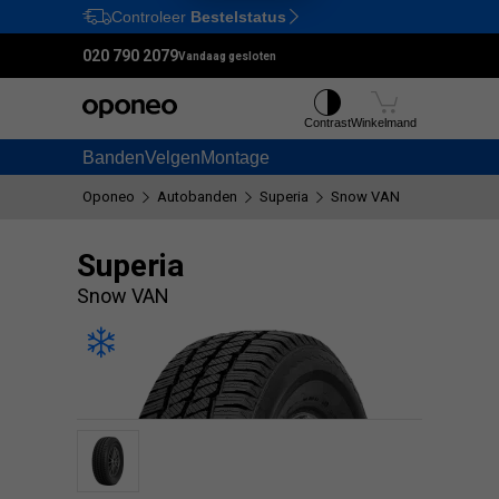
Controleer
Bestelstatus
Ctrl
M
020 790 2079
Vandaag gesloten
Contrast
Winkelmand
Banden
Velgen
Montage
Oponeo
Autobanden
Superia
Snow VAN
Superia
Snow VAN