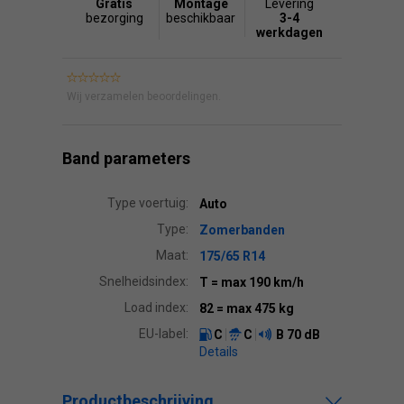
Gratis
Montage
Levering
bezorging
beschikbaar
3-4
werkdagen
Wij verzamelen beoordelingen.
Band parameters
Type voertuig:
Auto
Type:
Zomerbanden
Maat:
175/65 R14
Snelheidsindex:
T
= max 190 km/h
Load index:
82
= max 475 kg
EU-label:
C
C
B
70 dB
Details
Productbeschrijving