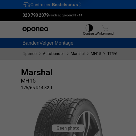
Controleer
Bestelstatus
Ctrl
M
020 790 2079
Vandaag geopend:
8 - 14
Contrast
Winkelmand
Banden
Velgen
Montage
Oponeo
Autobanden
Marshal
MH15
175/65 R14 82 T
Marshal
MH15
175/65 R14 82 T
Geen photo