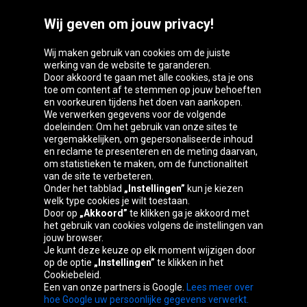
Wij geven om jouw privacy!
Wij maken gebruik van cookies om de juiste
werking van de website te garanderen.
Door akkoord te gaan met alle cookies, sta je ons
toe om content af te stemmen op jouw behoeften
Oponeo-groep
en voorkeuren tijdens het doen van aankopen.
We verwerken gegevens voor de volgende
doeleinden: Om het gebruik van onze sites te
vergemakkelijken, om gepersonaliseerde inhoud
en reclame te presenteren en de meting daarvan,
Belgique
Česká
Deutschland
Éire
om statistieken te maken, om de functionaliteit
republika
van de site te verbeteren.
Onder het tabblad
„Instellingen”
kun je kiezen
welk type cookies je wilt toestaan.
Door op
„Akkoord”
te klikken ga je akkoord met
España
France
Italia
Magyarország
het gebruik van cookies volgens de instellingen van
jouw browser.
Je kunt deze keuze op elk moment wijzigen door
op de optie
„Instellingen”
te klikken in het
Cookiebeleid.
Österreich
Polska
Slovenská
United
Een van onze partners is Google.
Lees meer over
republika
Kingdom
hoe Google uw persoonlijke gegevens verwerkt.