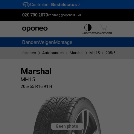
Controleer
Bestelstatus
Ctrl
M
020 790 2079
Vandaag geopend:
8 - 20
Contrast
Winkelmand
Banden
Velgen
Montage
Oponeo
Autobanden
Marshal
MH15
205/55 R16 91 H
Marshal
MH15
205/55 R16 91 H
Geen photo