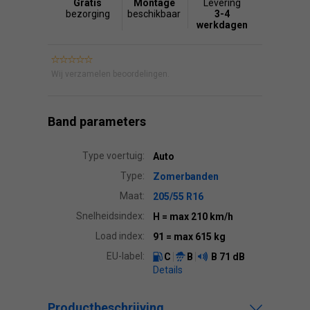
Gratis
Montage
Levering
bezorging
beschikbaar
3-4
werkdagen
Wij verzamelen beoordelingen.
Band parameters
Type voertuig:
Auto
Type:
Zomerbanden
Maat:
205/55 R16
Snelheidsindex:
H
= max 210 km/h
Load index:
91
= max 615 kg
EU-label:
C
B
B
71 dB
Details
Productbeschrijving