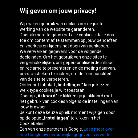
Wij geven om jouw privacy!
Wij maken gebruik van cookies om de juiste
werking van de website te garanderen.
Door akkoord te gaan met alle cookies, sta je ons
toe om content af te stemmen op jouw behoeften
Oponeo-groep
en voorkeuren tijdens het doen van aankopen.
We verwerken gegevens voor de volgende
doeleinden: Om het gebruik van onze sites te
vergemakkelijken, om gepersonaliseerde inhoud
en reclame te presenteren en de meting daarvan,
Belgique
Česká
Deutschland
Éire
om statistieken te maken, om de functionaliteit
republika
van de site te verbeteren.
Onder het tabblad
„Instellingen”
kun je kiezen
welk type cookies je wilt toestaan.
Door op
„Akkoord”
te klikken ga je akkoord met
España
France
Italia
Magyarország
het gebruik van cookies volgens de instellingen van
jouw browser.
Je kunt deze keuze op elk moment wijzigen door
op de optie
„Instellingen”
te klikken in het
Cookiebeleid.
Österreich
Polska
Slovenská
United
Een van onze partners is Google.
Lees meer over
republika
Kingdom
hoe Google uw persoonlijke gegevens verwerkt.