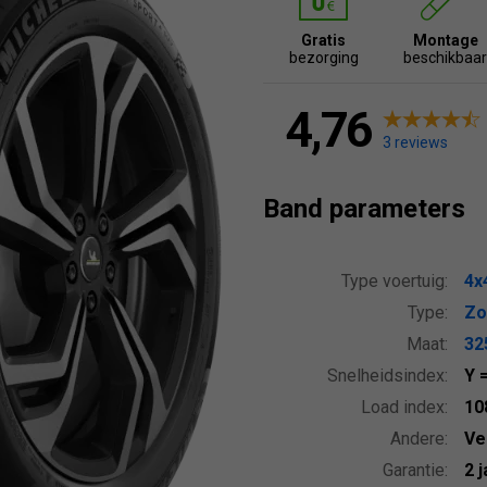
Gratis
Montage
bezorging
beschikbaa
4,76
3 reviews
Band parameters
Type voertuig:
4x
Type:
Zo
Maat:
32
Snelheidsindex:
Y
Load index:
10
Andere:
Ve
Garantie:
2 