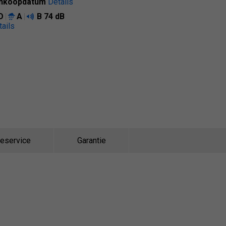
nkoopdatum
Details
D
A
B
74 dB
tails
eservice
Garantie