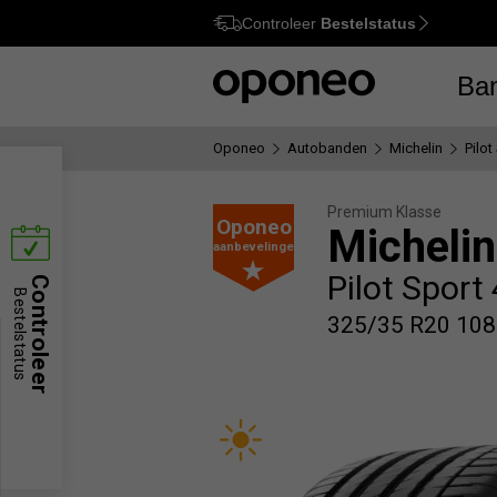
Controleer
Bestelstatus
Ctrl
M
Ba
Oponeo
Autobanden
Michelin
Pilot
Premium Klasse
Oponeo
Michelin
aanbevelingen
Pilot Sport
Controleer
Bestelstatus
325/35 R20 108