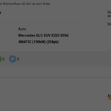
en betrouwbaar als het op neer komt.
n
De
w
De
Auto:
Mercedes GLC SUV X253 350d
4MATIC (190kW) (258pk)
2
0
Al