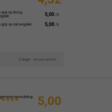
 grip op droog
5,00
/5
egdek
5,00
 grip op nat wegdek
/5
C.Ergin
een jaar geleden
5,00
gemene beoordeling: