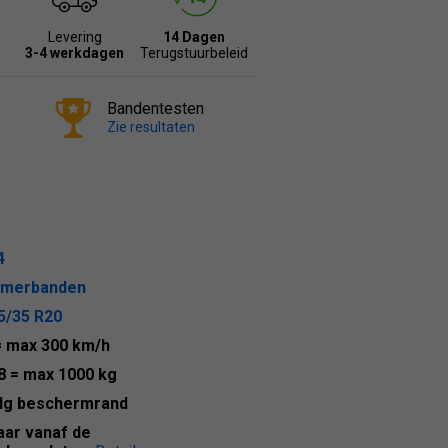
Levering
14 Dagen
r
3-4 werkdagen
Terugstuurbeleid
Bandentesten
Zie resultaten
4
merbanden
5/35 R20
= max 300 km/h
8
= max 1000 kg
lg beschermrand
jaar vanaf de