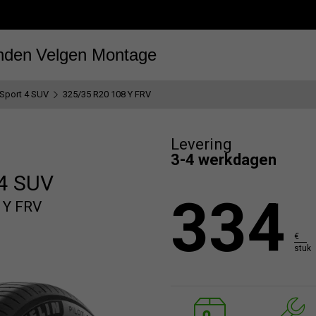
nden
Velgen
Montage
 Sport 4 SUV
325/35 R20 108 Y FRV
Levering
3-4 werkdagen
 4 SUV
334
 Y FRV
€
stuk