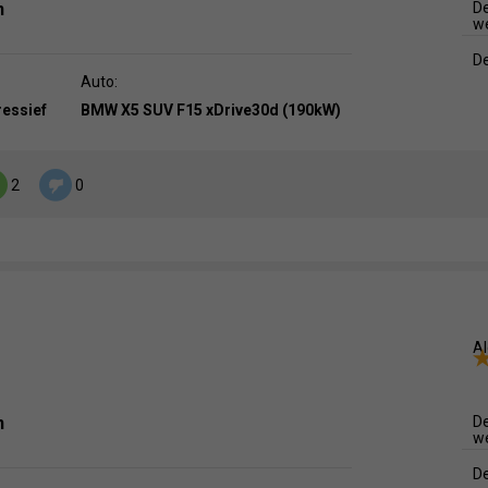
n
De
w
De
Auto:
ressief
BMW X5 SUV F15 xDrive30d (190kW)
2
0
Al
n
De
w
De