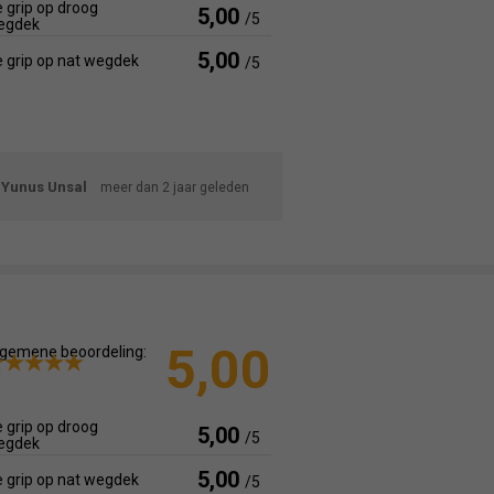
 grip op droog
5,00
/5
egdek
5,00
 grip op nat wegdek
/5
Yunus Unsal
meer dan 2 jaar geleden
5,00
gemene beoordeling:
 grip op droog
5,00
/5
egdek
5,00
 grip op nat wegdek
/5