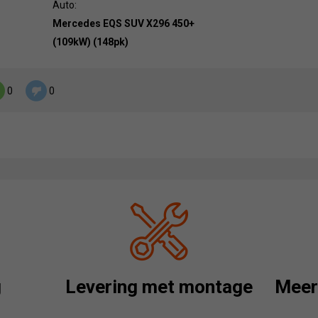
Auto:
Mercedes EQS SUV X296 450+
(109kW) (148pk)
0
0
g
Levering met montage
Meer 