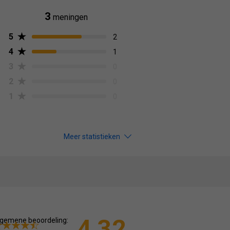
3
meningen
5
2
4
1
3
0
2
0
1
0
Meer statistieken
4,32
gemene beoordeling: