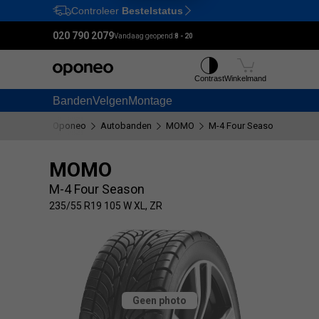
Controleer
Bestelstatus
Ctrl
M
020 790 2079
Vandaag geopend:
8 - 20
Contrast
Winkelmand
Banden
Velgen
Montage
Oponeo
Autobanden
MOMO
M-4 Four Season
235/5
MOMO
M-4 Four Season
235/55 R19 105 W XL, ZR
Geen photo