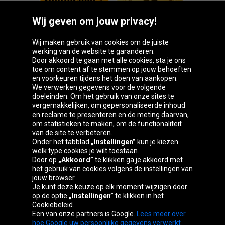
Wij geven om jouw privacy!
Wij maken gebruik van cookies om de juiste
werking van de website te garanderen.
Door akkoord te gaan met alle cookies, sta je ons
toe om content af te stemmen op jouw behoeften
Oponeo-groep
en voorkeuren tijdens het doen van aankopen.
We verwerken gegevens voor de volgende
doeleinden: Om het gebruik van onze sites te
vergemakkelijken, om gepersonaliseerde inhoud
en reclame te presenteren en de meting daarvan,
Belgique
Česká
Deutschland
Éire
om statistieken te maken, om de functionaliteit
republika
van de site te verbeteren.
Onder het tabblad
„Instellingen”
kun je kiezen
welk type cookies je wilt toestaan.
Door op
„Akkoord”
te klikken ga je akkoord met
España
France
Italia
Magyarország
het gebruik van cookies volgens de instellingen van
jouw browser.
Je kunt deze keuze op elk moment wijzigen door
op de optie
„Instellingen”
te klikken in het
Cookiebeleid.
Österreich
Polska
Slovenská
United
Een van onze partners is Google.
Lees meer over
republika
Kingdom
hoe Google uw persoonlijke gegevens verwerkt.