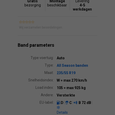
Gratis
Montage
Levering
bezorging
beschikbaar
4-5
werkdagen
Wij verzamelen beoordelingen.
Band parameters
Type voertuig:
Auto
Type:
All Season banden
Maat:
235/55 R19
Snelheidsindex:
W
= max 270 km/h
Load index:
105
= max 925 kg
Andere:
Versterkte
EU-label:
D
C
B
72 dB
Details