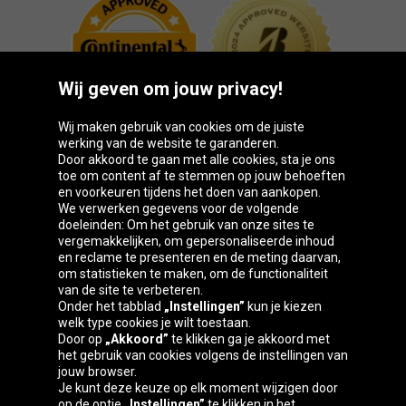
Wij geven om jouw privacy!
Wij maken gebruik van cookies om de juiste
werking van de website te garanderen.
Door akkoord te gaan met alle cookies, sta je ons
toe om content af te stemmen op jouw behoeften
Oponeo-groep
en voorkeuren tijdens het doen van aankopen.
We verwerken gegevens voor de volgende
doeleinden: Om het gebruik van onze sites te
vergemakkelijken, om gepersonaliseerde inhoud
en reclame te presenteren en de meting daarvan,
Belgique
Česká
Deutschland
Éire
om statistieken te maken, om de functionaliteit
republika
van de site te verbeteren.
Onder het tabblad
„Instellingen”
kun je kiezen
welk type cookies je wilt toestaan.
Door op
„Akkoord”
te klikken ga je akkoord met
España
France
Italia
Magyarország
het gebruik van cookies volgens de instellingen van
jouw browser.
Je kunt deze keuze op elk moment wijzigen door
op de optie
„Instellingen”
te klikken in het