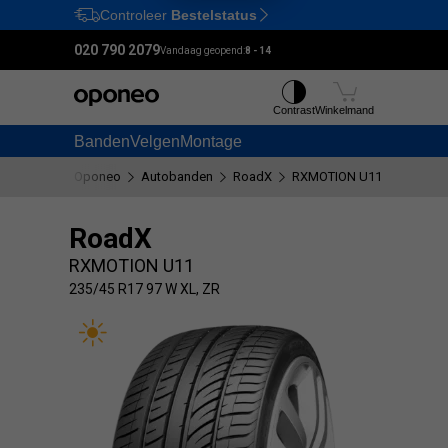
Controleer
Bestelstatus
Ctrl
M
020 790 2079
Vandaag geopend:
8 - 14
Contrast
Winkelmand
Banden
Velgen
Montage
Oponeo
Autobanden
RoadX
RXMOTION U11
235/45 
RoadX
RXMOTION U11
235/45 R17 97 W XL, ZR