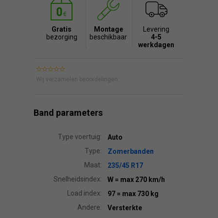
Gratis
Montage
Levering
bezorging
beschikbaar
4-5
werkdagen
Wij verzamelen beoordelingen.
Band parameters
Type voertuig:
Auto
Type:
Zomerbanden
Maat:
235/45 R17
Snelheidsindex:
W
= max 270 km/h
Load index:
97
= max 730 kg
Andere:
Versterkte