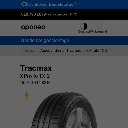
Controleer
Bestelstatus
Ctrl
M
020 790 2079
Vandaag geopend:
8 - 20
Contrast
Winkelmand
Banden
Velgen
Montage
Oponeo
Autobanden
Tracmax
X Privilo TX-2
185/60 R
Tracmax
X Privilo TX-2
185/60 R14 82 H