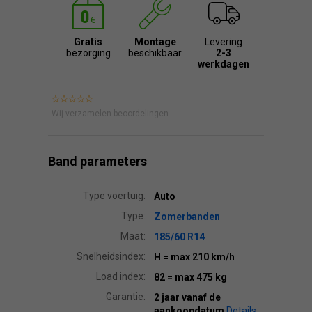
Gratis
Montage
Levering
bezorging
beschikbaar
2-3
werkdagen
Wij verzamelen beoordelingen.
Band parameters
Type voertuig:
Auto
Type:
Zomerbanden
Maat:
185/60 R14
Snelheidsindex:
H
= max 210 km/h
Load index:
82
= max 475 kg
Garantie:
2 jaar vanaf de
aankoopdatum
Details