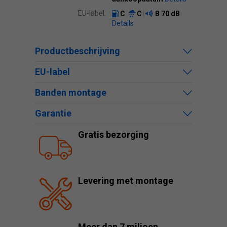
EU-label:
C
C
B
70 dB
Details
Productbeschrijving
EU-label
Banden montage
Garantie
Gratis bezorging
Levering met montage
Meer dan 7 miljoen