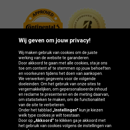
Wij geven om jouw privacy!
Wij maken gebruik van cookies om de juiste
werking van de website te garanderen.
Door akkoord te gaan met alle cookies, sta je ons
toe om content af te stemmen op jouw behoeften
Oponeo-groep
en voorkeuren tijdens het doen van aankopen.
We verwerken gegevens voor de volgende
doeleinden: Om het gebruik van onze sites te
vergemakkelijken, om gepersonaliseerde inhoud
en reclame te presenteren en de meting daarvan,
Belgique
Česká
Deutschland
Éire
om statistieken te maken, om de functionaliteit
republika
van de site te verbeteren.
Onder het tabblad
„Instellingen”
kun je kiezen
welk type cookies je wilt toestaan.
Door op
„Akkoord”
te klikken ga je akkoord met
España
France
Italia
Magyarország
het gebruik van cookies volgens de instellingen van