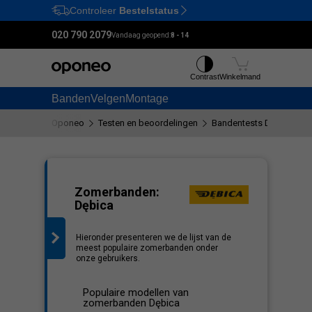
Controleer
Bestelstatus
Ctrl
M
020 790 2079
Vandaag geopend:
8 - 14
Contrast
Winkelmand
Banden
Velgen
Montage
Oponeo
Testen en beoordelingen
Bandentests Dębica
n
Zomerbanden:
Dębica
Hieronder presenteren we de lijst van de
9)
meest populaire zomerbanden onder
onze gebruikers.
Populaire modellen van
zomerbanden Dębica