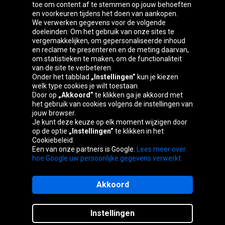
toe om content af te stemmen op jouw behoeften
Oponeo-groep
en voorkeuren tijdens het doen van aankopen.
We verwerken gegevens voor de volgende
doeleinden: Om het gebruik van onze sites te
vergemakkelijken, om gepersonaliseerde inhoud
en reclame te presenteren en de meting daarvan,
Belgique
Česká
Deutschland
Éire
om statistieken te maken, om de functionaliteit
republika
van de site te verbeteren.
Onder het tabblad
„Instellingen”
kun je kiezen
welk type cookies je wilt toestaan.
Door op
„Akkoord”
te klikken ga je akkoord met
España
France
Italia
Magyarország
het gebruik van cookies volgens de instellingen van
jouw browser.
Je kunt deze keuze op elk moment wijzigen door
op de optie
„Instellingen”
te klikken in het
Cookiebeleid.
Österreich
Polska
Slovenská
United
Een van onze partners is Google.
Lees meer over
republika
Kingdom
hoe Google uw persoonlijke gegevens verwerkt.
Akkoord
Sitemaps
Instellingen