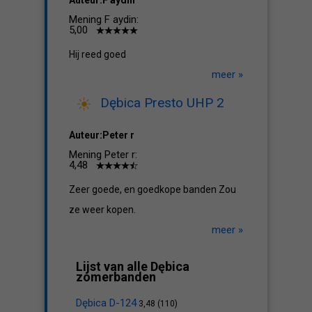
Auteur:F aydin
Mening F aydin:
5,00
Hij reed goed
meer »
Dębica Presto UHP 2
Auteur:Peter r
Mening Peter r:
4,48
Zeer goede, en goedkope banden Zou
ze weer kopen.
meer »
Lijst van alle Dębica
zomerbanden
Dębica D-124
3,48 (110)