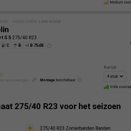
Medium voor
ASSE
HOMOLOGATIE:
LAND ROVER
lin
rt S 5
275/40 R23
C
B
B 75dB
Aantal:
Montage
beschikbaar
len beoordelingen.
Volle voorra
aat 275/40 R23 voor het seizoen
275/40 R23 Zomerbanden Banden