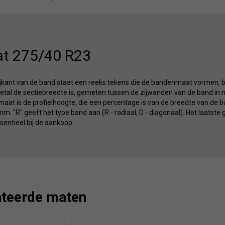
t 275/40 R23
ijkant van de band staat een reeks tekens die de bandenmaat vormen, b
etal de sectiebreedte is, gemeten tussen de zijwanden van de band in m
at is de profielhoogte, die een percentage is van de breedte van de ba
m. "R" geeft het type band aan (R - radiaal, D - diagonaal). Het laatste 
entieel bij de aankoop.
ateerde maten