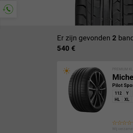
Vraag om contact
Er zijn gevonden
2
band
540 €
PREMIUM KL
Miche
Pilot Spo
112
Y
HL
XL
Wij verzame