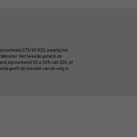
ijvoorbeeld 275/40 R23, waarbij het
illimeter. Het tweede getal in de
nd, bijvoorbeeld 55 is 55% van 205, of
getal geeft de breedte van de velg in