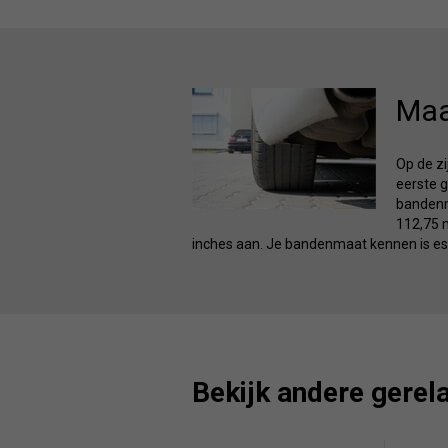
Maa
Op de z
eerste g
bandenma
112,75 m
inches aan. Je bandenmaat kennen is ess
Bekijk andere gerel