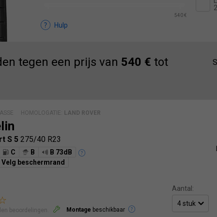
L
540 €
Hulp
en tegen een prijs van
540 €
tot
S
ASSE
HOMOLOGATIE:
LAND ROVER
lin
rt S 5
275/40 R23
C
B
B 73dB
Velg beschermrand
Aantal:
Montage
beschikbaar
len beoordelingen.