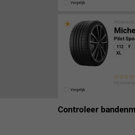
Vergelijk
PREMIUM KL
Miche
Pilot Spo
112
Y
XL
Wij verzame
Vergelijk
Controleer bandenm