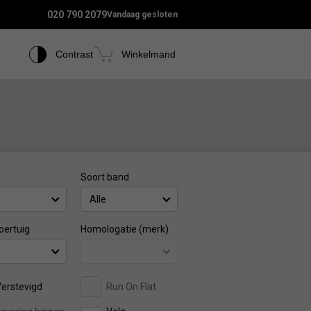
020 790 2079
Vandaag gesloten
Contrast
Winkelmand
Soort band
Alle
oertuig
Homologatie (merk)
erstevigd
Run On Flat