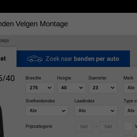
nden
Velgen
Montage
0 R23
at
Zoek naar
banden per auto
5/40
Breedte
Hoogte
Diameter
Merk
Alle
Snelheidsindex
Laadindex
Type v
Alle
Alle
Alle
V
Prijscategorie
-