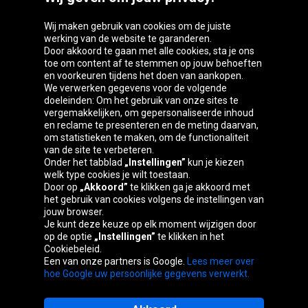
Wij maken gebruik van cookies om de juiste
werking van de website te garanderen.
Door akkoord te gaan met alle cookies, sta je ons
toe om content af te stemmen op jouw behoeften
Oponeo-groep
en voorkeuren tijdens het doen van aankopen.
We verwerken gegevens voor de volgende
doeleinden: Om het gebruik van onze sites te
vergemakkelijken, om gepersonaliseerde inhoud
en reclame te presenteren en de meting daarvan,
Belgique
Česká
Deutschland
Éire
om statistieken te maken, om de functionaliteit
republika
van de site te verbeteren.
Onder het tabblad
„Instellingen”
kun je kiezen
welk type cookies je wilt toestaan.
Door op
„Akkoord”
te klikken ga je akkoord met
España
France
Italia
Magyarország
het gebruik van cookies volgens de instellingen van
jouw browser.
Je kunt deze keuze op elk moment wijzigen door
op de optie
„Instellingen”
te klikken in het
Cookiebeleid.
Österreich
Polska
Slovenská
United
Een van onze partners is Google.
Lees meer over
republika
Kingdom
hoe Google uw persoonlijke gegevens verwerkt.