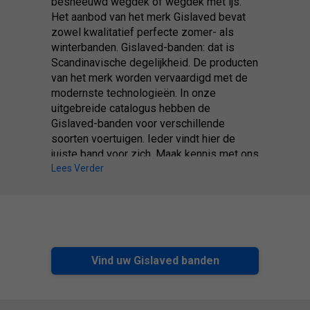
besneeuwd wegdek of wegdek met ijs.
Het aanbod van het merk Gislaved bevat
zowel kwalitatief perfecte zomer- als
winterbanden. Gislaved-banden: dat is
Scandinavische degelijkheid. De producten
van het merk worden vervaardigd met de
modernste technologieën. In onze
uitgebreide catalogus hebben de
Gislaved-banden voor verschillende
soorten voertuigen. Ieder vindt hier de
juiste band voor zich. Maak kennis met ons
aanbod.
Lees Verder
Vind uw Gislaved banden