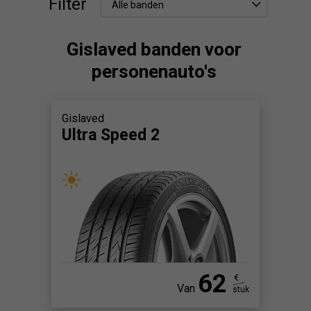
Filter
Alle banden
Gislaved banden voor
personenauto's
Gislaved
Ultra Speed 2
62
€
Van
stuk