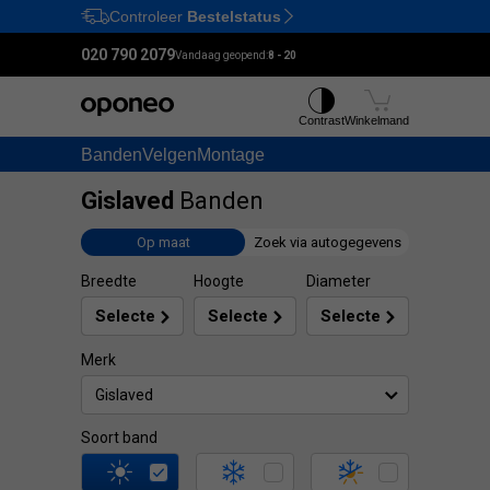
Controleer
Bestelstatus
Ctrl
M
020 790 2079
Vandaag geopend:
8 - 20
Contrast
Winkelmand
Banden
Velgen
Montage
Gislaved
Banden
Op maat
Zoek via autogegevens
Breedte
Hoogte
Diameter
Merk
Gislaved
Soort band