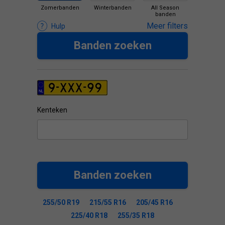
Zomerbanden
Winterbanden
All Season
banden
Meer filters
Hulp
Banden zoeken
Kenteken
Banden zoeken
255/50 R19
215/55 R16
205/45 R16
225/40 R18
255/35 R18