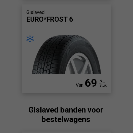
Gislaved
EURO*FROST 6
69
€
Van
stuk
Gislaved banden voor
bestelwagens