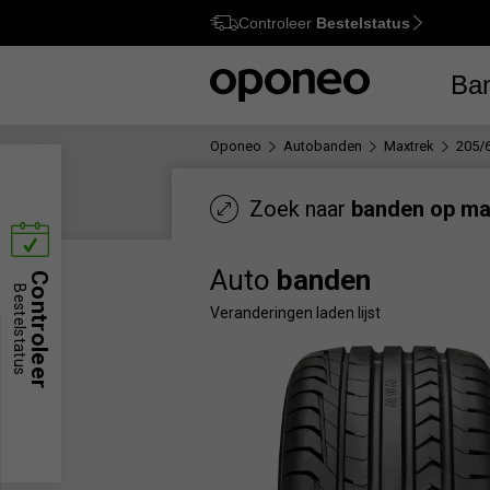
Controleer
Bestelstatus
Ctrl
M
Ba
Oponeo
Autobanden
Maxtrek
205/
Zoek naar
banden op ma
Auto
banden
Controleer
Bestelstatus
Veranderingen laden lijst