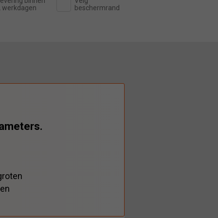
evering binnen
Velg
2 werkdagen
beschermrand
rameters.
groten
ben