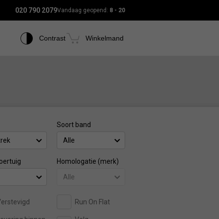
020 790 2079
Vandaag geopend:
8 - 20
Contrast
Winkelmand
Soort band
rek
Alle
oertuig
Homologatie (merk)
Alle
erstevigd
Run On Flat