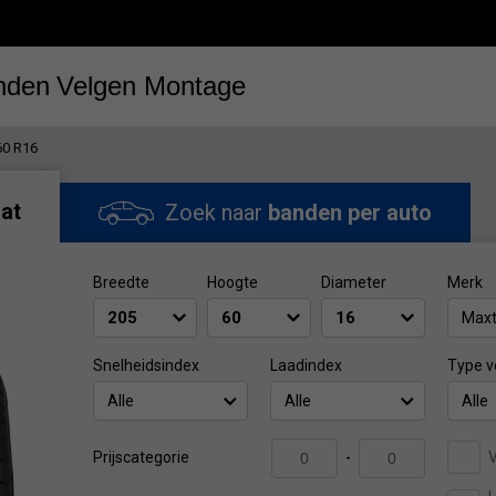
nden
Velgen
Montage
60 R16
at
Zoek naar
banden per auto
Breedte
Hoogte
Diameter
Merk
Maxt
Snelheidsindex
Laadindex
Type v
Alle
Alle
Alle
V
Prijscategorie
-