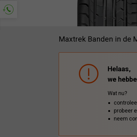
Vraag om contact
Maxtrek Banden in de 
Helaas,
we hebbe
Wat nu?
controlee
probeer e
neem con