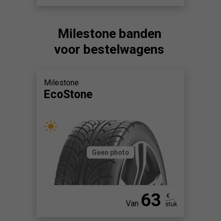
Milestone banden
voor bestelwagens
Milestone
EcoStone
Geen photo
63
€
Van
stuk