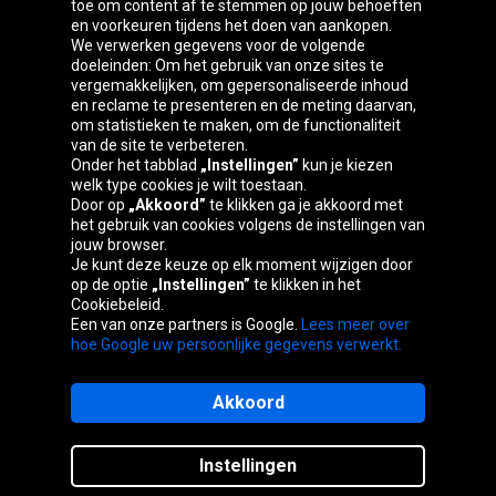
toe om content af te stemmen op jouw behoeften
Oponeo-groep
en voorkeuren tijdens het doen van aankopen.
We verwerken gegevens voor de volgende
doeleinden: Om het gebruik van onze sites te
vergemakkelijken, om gepersonaliseerde inhoud
en reclame te presenteren en de meting daarvan,
Belgique
Česká
Deutschland
Éire
om statistieken te maken, om de functionaliteit
republika
van de site te verbeteren.
Onder het tabblad
„Instellingen”
kun je kiezen
welk type cookies je wilt toestaan.
Door op
„Akkoord”
te klikken ga je akkoord met
España
France
Italia
Magyarország
het gebruik van cookies volgens de instellingen van
jouw browser.
Je kunt deze keuze op elk moment wijzigen door
op de optie
„Instellingen”
te klikken in het
Cookiebeleid.
Österreich
Polska
Slovenská
United
Een van onze partners is Google.
Lees meer over
republika
Kingdom
hoe Google uw persoonlijke gegevens verwerkt.
Akkoord
Sitemaps
Instellingen