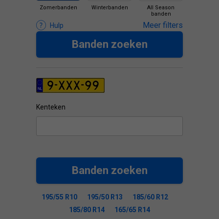
Zomerbanden
Winterbanden
All Season
banden
Meer filters
Hulp
Banden zoeken
Kenteken
Banden zoeken
195/55 R10
195/50 R13
185/60 R12
185/80 R14
165/65 R14