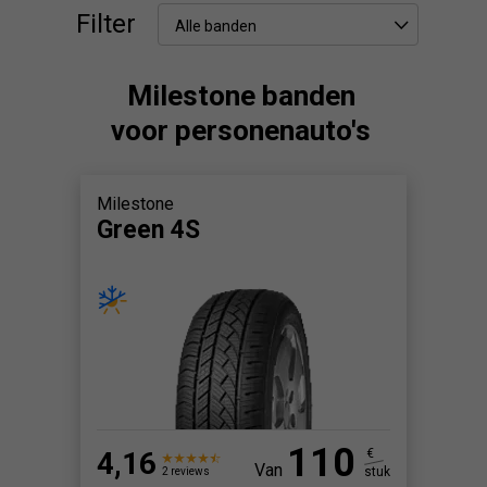
Filter
Alle banden
Milestone banden
voor personenauto's
Milestone
Green 4S
110
4,16
€
Van
stuk
2 reviews