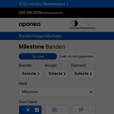
Controleer
Bestelstatus
Ctrl
M
020 790 2079
Vandaag gesloten
Contrast
Winkelmand
Banden
Velgen
Montage
Milestone
Banden
Op maat
Zoek via autogegevens
Breedte
Hoogte
Diameter
Merk
Milestone
Soort band