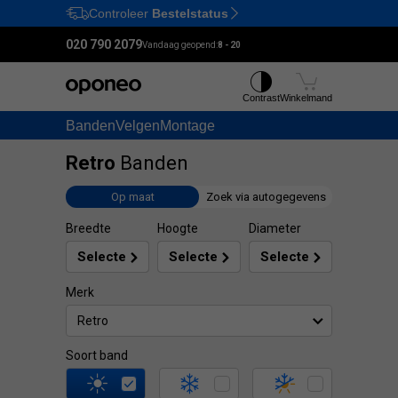
Controleer
Bestelstatus
Ctrl
M
020 790 2079
Vandaag geopend:
8 - 20
Contrast
Winkelmand
Banden
Velgen
Montage
Retro
Banden
Op maat
Zoek via autogegevens
Breedte
Hoogte
Diameter
Merk
Retro
Soort band