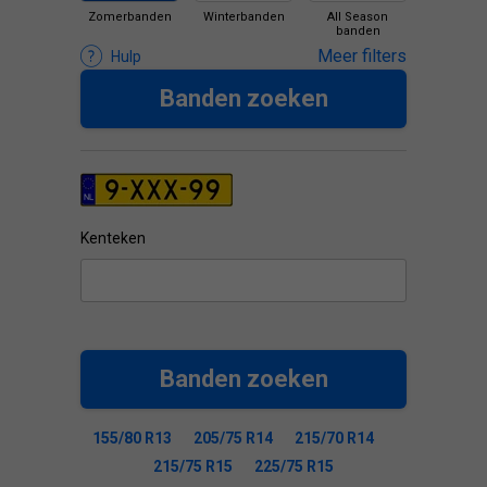
Zomerbanden
Winterbanden
All Season
banden
Meer filters
Hulp
Banden zoeken
Kenteken
Banden zoeken
155/80 R13
205/75 R14
215/70 R14
215/75 R15
225/75 R15