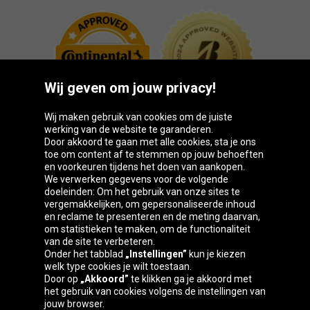
Wij geven om jouw privacy!
Wij maken gebruik van cookies om de juiste
werking van de website te garanderen.
Door akkoord te gaan met alle cookies, sta je ons
toe om content af te stemmen op jouw behoeften
Oponeo-groep
en voorkeuren tijdens het doen van aankopen.
We verwerken gegevens voor de volgende
doeleinden: Om het gebruik van onze sites te
vergemakkelijken, om gepersonaliseerde inhoud
en reclame te presenteren en de meting daarvan,
Belgique
Česká
Deutschland
Éire
om statistieken te maken, om de functionaliteit
republika
van de site te verbeteren.
Onder het tabblad
„Instellingen”
kun je kiezen
welk type cookies je wilt toestaan.
Door op
„Akkoord”
te klikken ga je akkoord met
España
France
Italia
Magyarország
het gebruik van cookies volgens de instellingen van
jouw browser.