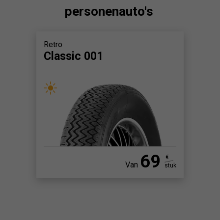
personenauto's
Retro
Classic 001
69
€
Van
stuk