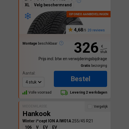
XL
Velg beschermrand
4,68
20 reviews
326
Montage
beschikbaar
€
stuk
Prijs incl. btw en verwijderingsbijdrage
Gratis
bezorging
Aantal:
Bestel
Volle voorraad
Levering 2 werkdagen
MIDDENKLASSE
Vergelijk
Hankook
Winter i*cept ION A IW01A
255/45 R21
106
V
EV
EV