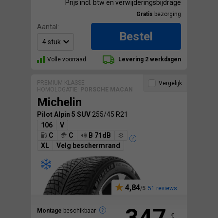
Prijs incl. btw en verwijderingsbijdrage
Gratis
bezorging
Aantal:
Bestel
Volle voorraad
Levering 2 werkdagen
PREMIUM KLASSE
Vergelijk
HOMOLOGATIE:
PORSCHE MACAN
Michelin
Pilot Alpin 5 SUV
255/45 R21
106
V
C
C
B 71dB
XL
Velg beschermrand
4,84
51 reviews
347
Montage
beschikbaar
€