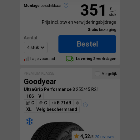
351
Montage
beschikbaar
€
stuk
Prijs incl. btw en verwijderingsbijdrage
Gratis
bezorging
Aantal:
Bestel
Lage voorraad
Levering 2 werkdagen
PREMIUM KLASSE
Vergelijk
Goodyear
UltraGrip Performance 3
255/45 R21
106
V
C
C
B 71dB
XL
Velg beschermrand
4,52
20 reviews