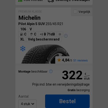
PREMIUM KLASSE
Vergelijk
Michelin
Pilot Alpin 5 SUV
255/45 R21
106
V
C
C
B 71dB
XL
Velg beschermrand
4,84
51 reviews
322
Montage
beschikbaar
€
stuk
Prijs incl. btw en verwijderingsbijdrage
Gratis
bezorging
Aantal:
Bestel