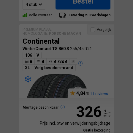
Bestel
Volle voorraad
Levering 2-3 werkdagen
PREMIUM KLASSE
Vergelijk
HOMOLOGATIE:
PORSCHE MACAN
Continental
WinterContact TS 860 S
255/45 R21
106
V
B
B
B 73dB
XL
Velg beschermrand
4,84
11 reviews
326
Montage
beschikbaar
€
stuk
Prijs incl. btw en verwijderingsbijdrage
Gratis
bezorging