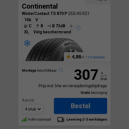
Continental
WinterContact TS 870 P
255/45 R21
106
V
C
B
B 73dB
XL
Velg beschermrand
4,88
113 reviews
307
Montage
beschikbaar
€
stuk
Prijs incl. btw en verwijderingsbijdrage
Gratis
bezorging
Aantal:
Bestel
Volle voorraad
Levering 2-3 werkdagen