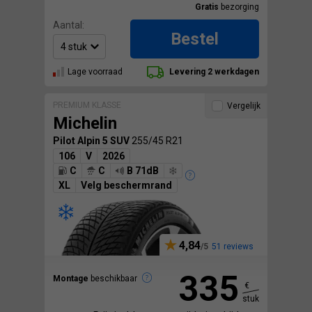
Gratis
bezorging
Aantal:
Bestel
Lage voorraad
Levering 2 werkdagen
PREMIUM KLASSE
Vergelijk
Michelin
Pilot Alpin 5 SUV
255/45 R21
106
V
2026
C
C
B 71dB
XL
Velg beschermrand
4,84
51 reviews
335
Montage
beschikbaar
€
stuk