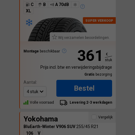
C
B
A 70dB
XL
Wij verzamelen beoordelingen.
361
Montage
beschikbaar
€
stuk
Prijs incl. btw en verwijderingsbijdrage
Gratis
bezorging
Aantal:
Bestel
Volle voorraad
Levering 2-3 werkdagen
Yokohama
Vergelijk
BluEarth-Winter V906 SUV
255/45 R21
106
V