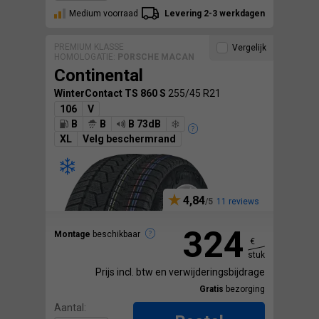
Medium voorraad
Levering 2-3 werkdagen
PREMIUM KLASSE
Vergelijk
HOMOLOGATIE:
PORSCHE MACAN
Continental
WinterContact TS 860 S
255/45 R21
106
V
B
B
B 73dB
XL
Velg beschermrand
4,84
11 reviews
324
Montage
beschikbaar
€
stuk
Prijs incl. btw en verwijderingsbijdrage
Gratis
bezorging
Aantal: