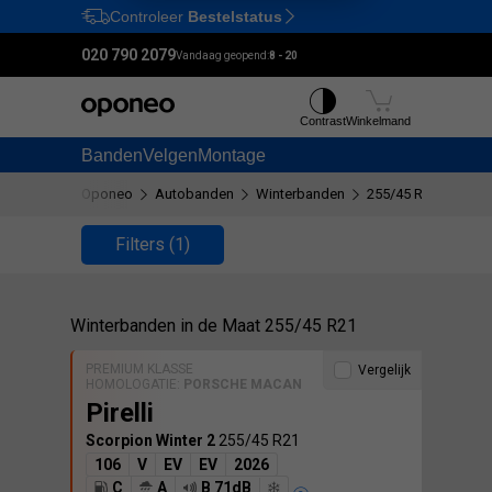
Controleer
Bestelstatus
Ctrl
M
020 790 2079
Vandaag geopend:
8 - 20
Contrast
Winkelmand
Banden
Velgen
Montage
Oponeo
Autobanden
Winterbanden
255/45 R21
Filters
(1)
Winterbanden in de Maat 255/45 R21
PREMIUM KLASSE
Vergelijk
HOMOLOGATIE:
PORSCHE MACAN
Pirelli
Scorpion Winter 2
255/45 R21
106
V
EV
EV
2026
C
A
B 71dB