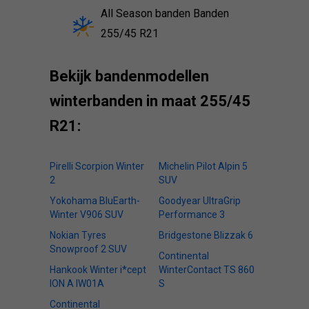
All Season banden Banden
255/45 R21
Bekijk bandenmodellen
winterbanden in maat 255/45
R21:
Pirelli Scorpion Winter
Michelin Pilot Alpin 5
2
SUV
Yokohama BluEarth-
Goodyear UltraGrip
Winter V906 SUV
Performance 3
Nokian Tyres
Bridgestone Blizzak 6
Snowproof 2 SUV
Continental
Hankook Winter i*cept
WinterContact TS 860
ION A IW01A
S
Continental