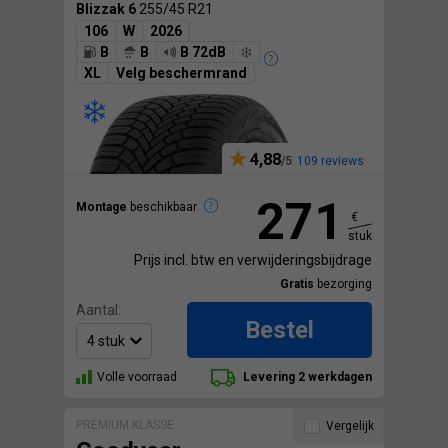
Blizzak 6
255/45 R21
106
W
2026
B
B
B 72dB
XL
Velg beschermrand
4,88
109 reviews
271
Montage
beschikbaar
€
stuk
Prijs incl. btw en verwijderingsbijdrage
Gratis
bezorging
Aantal:
Bestel
Volle voorraad
Levering 2 werkdagen
PREMIUM KLASSE
Vergelijk