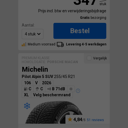
stuk
Prijs incl. btw en verwijderingsbijdrage
Gratis
bezorging
Aantal:
Bestel
Medium voorraad
Levering 4-5 werkdagen
PREMIUM KLASSE
Vergelijk
HOMOLOGATIE:
PORSCHE MACAN
Michelin
Pilot Alpin 5 SUV
255/45 R21
106
V
2026
C
C
B 71dB
XL
Velg beschermrand
4,84
51 reviews