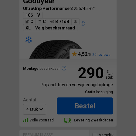
Goodyear
UltraGrip Performance 3
255/45 R21
106
V
C
C
B 71dB
XL
Velg beschermrand
4,52
20 reviews
290
Montage
beschikbaar
€
stuk
Prijs incl. btw en verwijderingsbijdrage
Gratis
bezorging
Aantal:
Bestel
Volle voorraad
Levering 2 werkdagen
PREMIUM KLASSE
Vergelijk