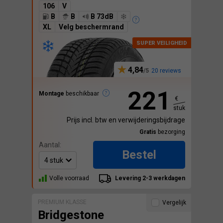
106
V
B
B
B 73dB
XL
Velg beschermrand
4,84
20 reviews
221
Montage
beschikbaar
€
stuk
Prijs incl. btw en verwijderingsbijdrage
Gratis
bezorging
Aantal:
Bestel
Volle voorraad
Levering 2-3 werkdagen
PREMIUM KLASSE
Vergelijk
Bridgestone