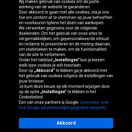
Wij maken gebruik van cookies om de juiste
werking van de website te garanderen.
Door akkoord te gaan met alle cookies, sta je ons
toe om content af te stemmen op jouw behoeften
Oponeo-groep
en voorkeuren tijdens het doen van aankopen.
We verwerken gegevens voor de volgende
doeleinden: Om het gebruik van onze sites te
vergemakkelijken, om gepersonaliseerde inhoud
en reclame te presenteren en de meting daarvan,
Belgique
Česká
Deutschland
Éire
om statistieken te maken, om de functionaliteit
republika
van de site te verbeteren.
Onder het tabblad
„Instellingen”
kun je kiezen
welk type cookies je wilt toestaan.
Door op
„Akkoord”
te klikken ga je akkoord met
España
France
Italia
Magyarország
het gebruik van cookies volgens de instellingen van
jouw browser.
Je kunt deze keuze op elk moment wijzigen door
op de optie
„Instellingen”
te klikken in het
Cookiebeleid.
Österreich
Polska
Slovenská
United
Een van onze partners is Google.
Lees meer over
republika
Kingdom
hoe Google uw persoonlijke gegevens verwerkt.
Akkoord
Sitemaps