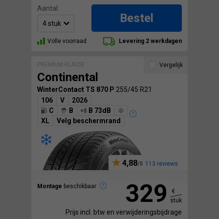
Aantal:
Bestel
Volle voorraad
Levering 2 werkdagen
PREMIUM KLASSE
Vergelijk
Continental
WinterContact TS 870 P
255/45 R21
106
V
2026
C
B
B 73dB
XL
Velg beschermrand
4,88
113 reviews
329
Montage
beschikbaar
€
stuk
Prijs incl. btw en verwijderingsbijdrage