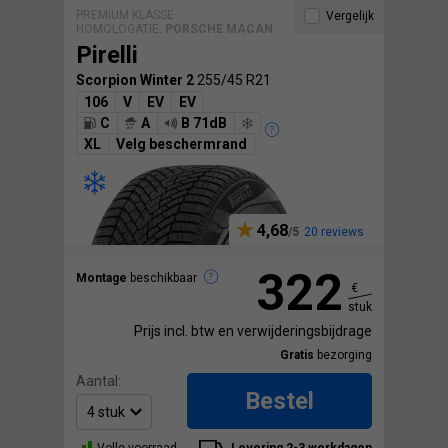
PREMIUM KLASSE
Vergelijk
HOMOLOGATIE:
PORSCHE MACAN
Pirelli
Scorpion Winter 2
255/45 R21
106
V
EV
EV
C
A
B 71dB
XL
Velg beschermrand
4,68
20 reviews
322
Montage
beschikbaar
€
stuk
Prijs incl. btw en verwijderingsbijdrage
Gratis
bezorging
Aantal:
Bestel
Volle voorraad
Levering 2-3 werkdagen