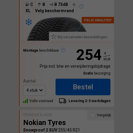
C
B
B 73dB
XL
Velg beschermrand
Wij verzamelen beoordelingen.
254
Montage
beschikbaar
€
stuk
Prijs incl. btw en verwijderingsbijdrage
Gratis
bezorging
Aantal:
Bestel
Volle voorraad
Levering 2-3 werkdagen
PREMIUM KLASSE
Vergelijk
Nokian Tyres
Snowproof 2 SUV
255/45 R21