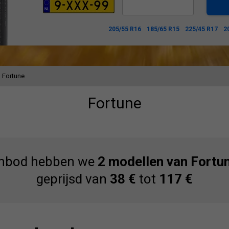
205/55 R16
185/65 R15
225/45 R17
2
Fortune
Fortune
anbod hebben we
2 modellen van Fortu
geprijsd van
38 €
tot
117 €