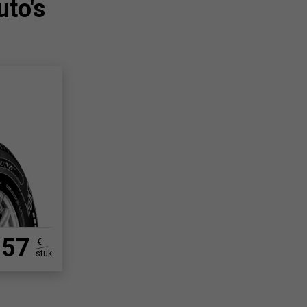
to's
57
€
stuk