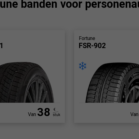
tune banden voor personenau
Fortune
1
FSR-902
38
€
Van
Van
stuk