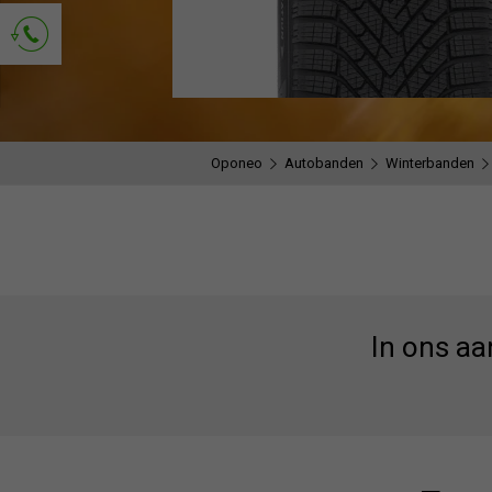
Vraag om contact
Oponeo
Autobanden
Winterbanden
In ons a