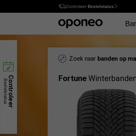
Controleer
Bestelstatus
Ctrl
M
Ba
Zoek naar
banden op ma
Fortune
Winterbande
Controleer
Bestelstatus