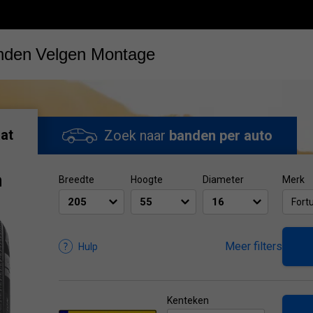
nden
Velgen
Montage
at
Zoek naar
banden per auto
n
Breedte
Hoogte
Diameter
Merk
Fort
Meer filters
Hulp
Kenteken