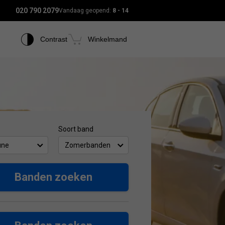
020 790 2079
Vandaag geopend:
8 - 14
Contrast
Winkelmand
Soort band
une
Zomerbanden
Banden zoeken