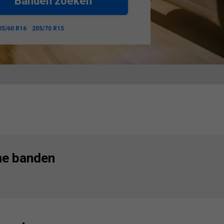
Banden zoeken
05/60 R16
205/70 R15
ne banden