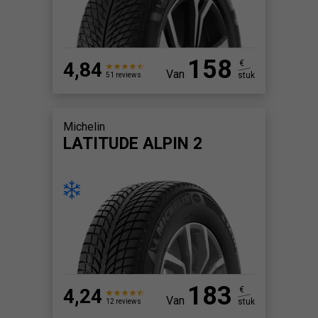
158
4,84
€
Van
stuk
51 reviews
Michelin
LATITUDE ALPIN 2
183
4,24
€
Van
stuk
12 reviews