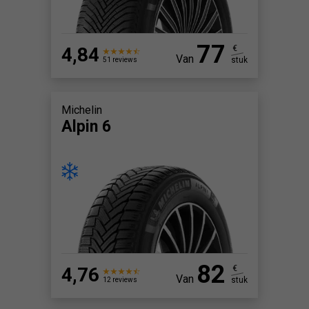
77
4,84
€
Van
stuk
51 reviews
Michelin
Alpin 6
82
4,76
€
Van
stuk
12 reviews