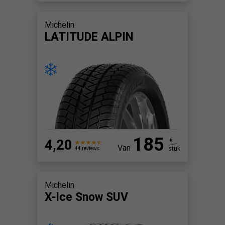
Michelin
LATITUDE ALPIN
185
4,20
€
Van
stuk
44 reviews
Michelin
X-Ice Snow SUV