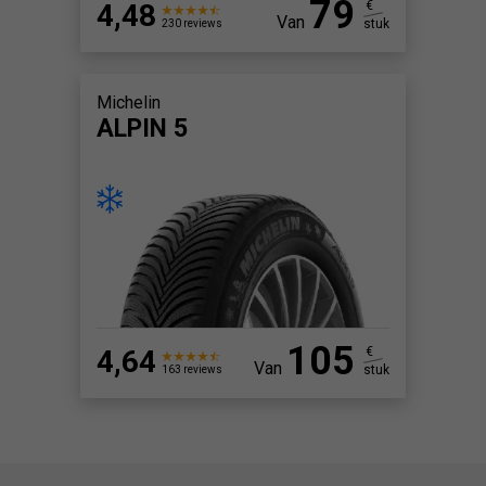
79
4,48
€
Van
stuk
230 reviews
Michelin
ALPIN 5
105
4,64
€
Van
stuk
163 reviews