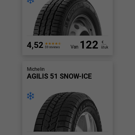
122
4,52
€
Van
stuk
59 reviews
Michelin
AGILIS 51 SNOW-ICE