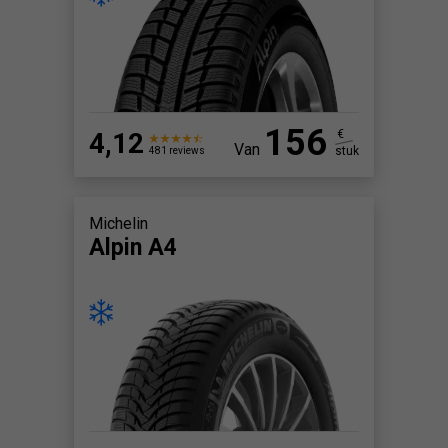
156
4,12
€
Van
stuk
481 reviews
Michelin
Alpin A4