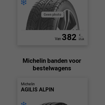
Geen photo
382
€
Van
stuk
Michelin banden voor
bestelwagens
Michelin
AGILIS ALPIN