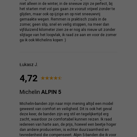
niet alleen in de winter, in de sneeuw zijn ze perfect, bij
het starten met vol gas gaan ze vooruit vrijwel zonder te
glijden, maar ook op ijzige en op niet sneeuwvrij
gemaakte wegen. Remmen is praktisch zoals in de
zomer, geen slip, snel en veilig stoppen, na meer dan
vijfduizend kilometer zien ze er nog als nieuw uit zonder
slijtage van het loopvlak, ik raad ze aan en voor de zomer
ga ik ook Michelins kopen :)
Łukasz J.
4,72
Michelin
ALPIN 5
Michelin-banden zijn naar mijn mening altijd een model
geweest van comfort en veiligheid. Dit is ook het geval
deze keer, de banden zijn erg stil en tegelijkertijd erg
zacht, waardoor ze comfortabel kunnen reizen. Ik raad
iedereen van harte aan, de prijs, hoewel een beetje hoger
dan andere producenten, is echter duurzaamheid en
tevredenheid die compenseert. Alpin 5-banden die ik voor