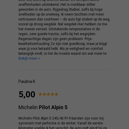
oneffenheden uitstekend. Het is merkbaar stiller
geworden in de auto. Rijgedrag Stabiel, zelfs bij hoge
snelheden op de snelweg. Ik neem bochten met meer
vertrouwen dan voorheen – de auto ligt stabiel op de weg,
vooral op droog wegdek. Nat wegdek Hier hebben ze me
het meest verrast. Uitstekende remprestaties in de
regen, zeer goede tractie, zelfs bij het wegrijden.
Regenachtige dagen zijn geen probleem. Prijs-
kwaliteitverhouding Ze zijn niet goedkoop, maar je krijgt
waar jij voor betaald hebt. Als je veiligheid en comfort
belangrijk vindt, is het de moeite waard om wat meer te
Bekijk meer >
Paulina K
5,00
Michelin
Pilot Alpin 5
Michelin Pilot Alpin 5 245/40 R19-banden zijn voor mij
synoniem met perfectie in de winter. Vanaf de eerste
kilometer voelde ik het verschil: de auto rijdt alsof hij op