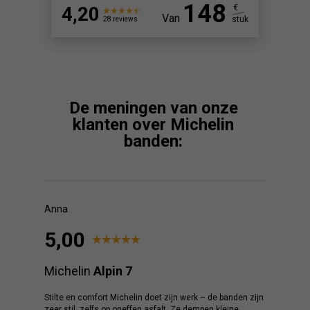
148
4,20
€
Van
stuk
28 reviews
De meningen van onze
klanten over Michelin
banden:
Anna
5,00
Michelin
Alpin 7
Stilte en comfort Michelin doet zijn werk – de banden zijn
zeer stil, zelfs op oneffen asfalt. Ze dempen kleine