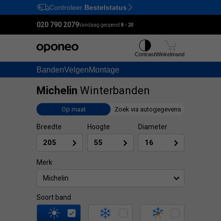
Controleer
Bestelstatus
Ctrl
M
020 790 2079
Vandaag geopend:
8 - 20
Contrast
Winkelmand
Banden
Velgen
Montage
Michelin
Winterbanden
Op maat
Zoek via autogegevens
Breedte
Hoogte
Diameter
Merk
Michelin
Soort band