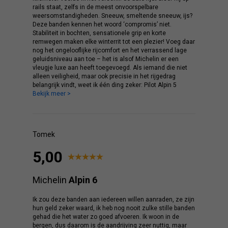
rails staat, zelfs in de meest onvoorspelbare
weersomstandigheden. Sneeuw, smeltende sneeuw, ijs?
Deze banden kennen het woord ‘compromis’ niet.
Stabiliteit in bochten, sensationele grip en korte
remwegen maken elke winterrit tot een plezier! Voeg daar
nog het ongelooflijke rijcomfort en het verrassend lage
geluidsniveau aan toe – het is alsof Michelin er een
vleugje luxe aan heeft toegevoegd. Als iemand die niet
alleen veiligheid, maar ook precisie in het rijgedrag
belangrijk vindt, weet ik één ding zeker: Pilot Alpin 5
Bekijk meer >
Tomek
5,00
Michelin
Alpin 6
Ik zou deze banden aan iedereen willen aanraden, ze zijn
hun geld zeker waard, ik heb nog nooit zulke stille banden
gehad die het water zo goed afvoeren. Ik woon in de
bergen, dus daarom is de aandrijving zeer nuttig, maar