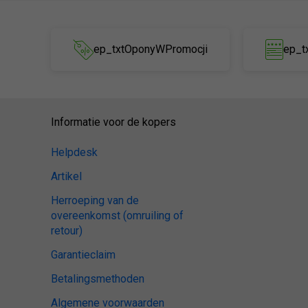
ep_txtOponyWPromocji
ep_t
Informatie voor de kopers
Helpdesk
Artikel
Herroeping van de
overeenkomst (omruiling of
retour)
Garantieclaim
Betalingsmethoden
Algemene voorwaarden