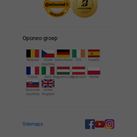
Oponeo-groep
Belgique
Česká
Deutschland
Éire
España
republika
France
Italia
Magyarország
Österreich
Polska
Slovenská
United
republika
Kingdom
Sitemaps