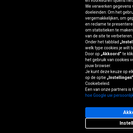
en voorkeuren tijdens he
We verwerken gegevens v
doeleinden: Om het gebrui
vergemakkelijken, om ge
en reclame te presentere
om statistieken te maken,
van de site te verbeteren.
Onder het tabblad
„Inste
welk type cookies je wilt 
Door op
„Akkoord”
te kli
het gebruik van cookies v
jouw browser.
Je kunt deze keuze op e
op de optie
„Instellingen
Cookiebeleid.
Een van onze partners is
hoe Google uw persoonlij
Akk
Instel