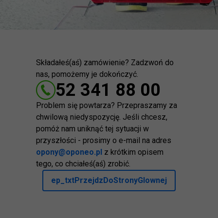
Składałeś(aś) zamówienie? Zadzwoń do
nas, pomożemy je dokończyć.
52 341 88 00
Problem się powtarza? Przepraszamy za
chwilową niedyspozycję. Jeśli chcesz,
pomóż nam uniknąć tej sytuacji w
przyszłości - prosimy o e-mail na adres
opony@oponeo.pl
z krótkim opisem
tego, co chciałeś(aś) zrobić.
ep_txtPrzejdzDoStronyGlownej