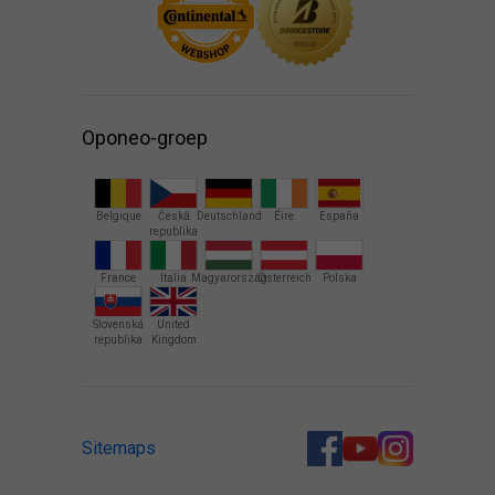
Oponeo-groep
Belgique
Česká
Deutschland
Éire
España
republika
France
Italia
Magyarország
Österreich
Polska
Slovenská
United
republika
Kingdom
Sitemaps