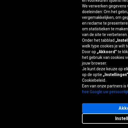
en voorkeuren tijdens he
We verwerken gegevens v
doeleinden: Om het gebrui
vergemakkelijken, om ge
en reclame te presentere
om statistieken te maken,
van de site te verbeteren.
Onder het tabblad
„Inste
welk type cookies je wilt 
Door op
„Akkoord”
te kli
het gebruik van cookies v
jouw browser.
Je kunt deze keuze op e
op de optie
„Instellingen
Cookiebeleid.
Een van onze partners is
hoe Google uw persoonlij
Akk
Instel