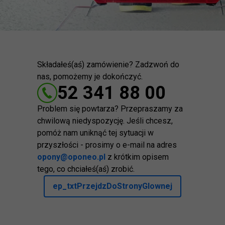
Składałeś(aś) zamówienie? Zadzwoń do
nas, pomożemy je dokończyć.
52 341 88 00
Problem się powtarza? Przepraszamy za
chwilową niedyspozycję. Jeśli chcesz,
pomóż nam uniknąć tej sytuacji w
przyszłości - prosimy o e-mail na adres
opony@oponeo.pl
z krótkim opisem
tego, co chciałeś(aś) zrobić.
ep_txtPrzejdzDoStronyGlownej