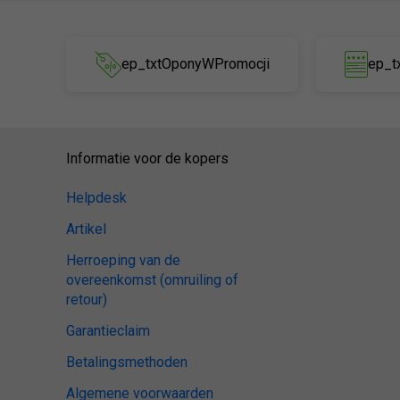
ep_txtOponyWPromocji
ep_t
Informatie voor de kopers
Helpdesk
Artikel
Herroeping van de
overeenkomst (omruiling of
retour)
Garantieclaim
Betalingsmethoden
Algemene voorwaarden