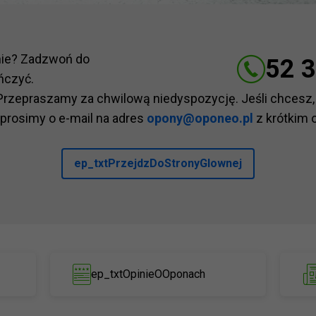
nie? Zadzwoń do
52 3
ńczyć.
Przepraszamy za chwilową niedyspozycję. Jeśli chcesz,
 prosimy o e-mail na adres
opony@oponeo.pl
z krótkim 
ep_txtPrzejdzDoStronyGlownej
ep_txtOpinieOOponach