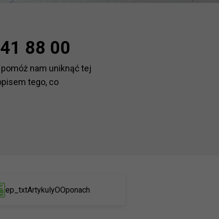
41 88 00
 pomóż nam uniknąć tej
opisem tego, co
ep_txtArtykulyOOponach