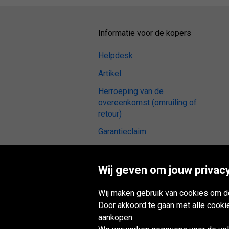
Informatie voor de kopers
Helpdesk
Artikel
Herroeping van de
overeenkomst (omruiling of
retour)
Garantieclaim
Betalingsmethoden
Algemene voorwaarden
Wij geven om jouw privacy
Banden reviews
Wij maken gebruik van cookies om de
Montagepunt
Door akkoord te gaan met alle cooki
aankopen.
Digitale toegankelijkheid