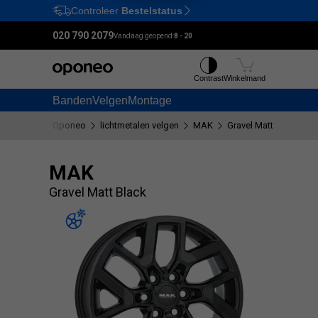
Controleer
Bestelstatus
Ctrl
M
020 790 2079
Vandaag geopend:
8 - 20
Contrast
Winkelmand
Banden
Velgen
Montage
Oponeo
lichtmetalen velgen
MAK
Gravel Matt Black
MAK
Gravel Matt Black