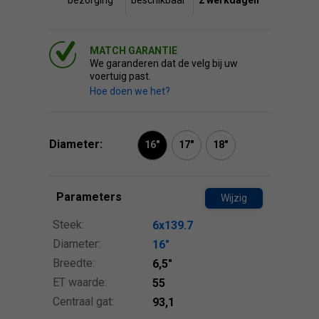
bezorging
beschikbaar
2 werkdagen
MATCH GARANTIE
We garanderen dat de velg bij uw
voertuig past.
Hoe doen we het?
Diameter:
16"
17"
18"
Parameters
Wijzig
Steek:
6x139.7
Diameter:
16″
Breedte:
6,5″
ET waarde:
55
Centraal gat:
93,1