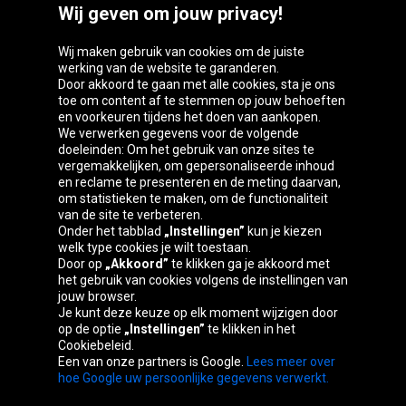
Wij geven om jouw privacy!
Wij maken gebruik van cookies om de juiste
werking van de website te garanderen.
Door akkoord te gaan met alle cookies, sta je ons
toe om content af te stemmen op jouw behoeften
Oponeo-groep
en voorkeuren tijdens het doen van aankopen.
We verwerken gegevens voor de volgende
doeleinden: Om het gebruik van onze sites te
vergemakkelijken, om gepersonaliseerde inhoud
en reclame te presenteren en de meting daarvan,
Belgique
Česká
Deutschland
Éire
om statistieken te maken, om de functionaliteit
republika
van de site te verbeteren.
Onder het tabblad
„Instellingen”
kun je kiezen
welk type cookies je wilt toestaan.
Door op
„Akkoord”
te klikken ga je akkoord met
España
France
Italia
Magyarország
het gebruik van cookies volgens de instellingen van
jouw browser.
Je kunt deze keuze op elk moment wijzigen door
op de optie
„Instellingen”
te klikken in het
Cookiebeleid.
Österreich
Polska
Slovenská
United
Een van onze partners is Google.
Lees meer over
republika
Kingdom
hoe Google uw persoonlijke gegevens verwerkt.