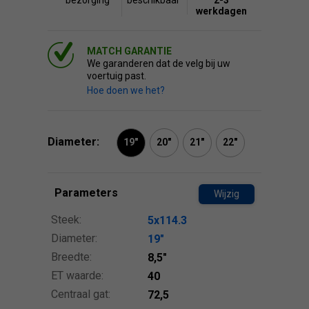
bezorging
beschikbaar
2-3
werkdagen
MATCH GARANTIE
We garanderen dat de velg bij uw
voertuig past.
Hoe doen we het?
Diameter:
19"
20"
21"
22"
Parameters
Wijzig
Steek:
5x114.3
Diameter:
19″
Breedte:
8,5″
ET waarde:
40
Centraal gat:
72,5