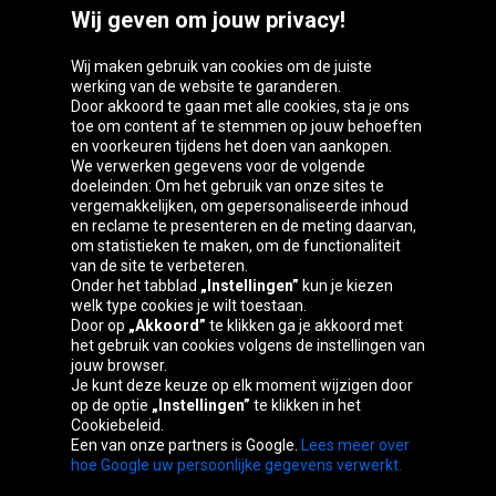
Wij geven om jouw privacy!
Wij maken gebruik van cookies om de juiste
werking van de website te garanderen.
Door akkoord te gaan met alle cookies, sta je ons
toe om content af te stemmen op jouw behoeften
Oponeo-groep
en voorkeuren tijdens het doen van aankopen.
We verwerken gegevens voor de volgende
doeleinden: Om het gebruik van onze sites te
vergemakkelijken, om gepersonaliseerde inhoud
en reclame te presenteren en de meting daarvan,
Belgique
Česká
Deutschland
Éire
om statistieken te maken, om de functionaliteit
republika
van de site te verbeteren.
Onder het tabblad
„Instellingen”
kun je kiezen
welk type cookies je wilt toestaan.
Door op
„Akkoord”
te klikken ga je akkoord met
España
France
Italia
Magyarország
het gebruik van cookies volgens de instellingen van
jouw browser.
Je kunt deze keuze op elk moment wijzigen door
op de optie
„Instellingen”
te klikken in het
Cookiebeleid.
Österreich
Polska
Slovenská
United
Een van onze partners is Google.
Lees meer over
republika
Kingdom
hoe Google uw persoonlijke gegevens verwerkt.