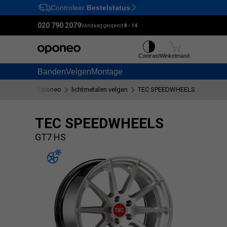
Controleer
Bestelstatus
Ctrl
M
020 790 2079
Vandaag geopend:
8 - 14
Contrast
Winkelmand
Banden
Velgen
Montage
Oponeo
lichtmetalen velgen
TEC SPEEDWHEELS
GT7 HS
TEC SPEEDWHEELS
GT7 HS