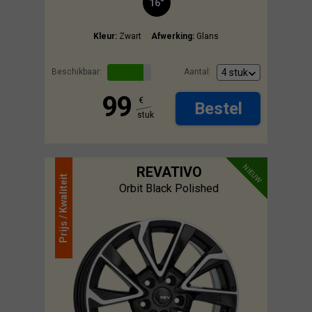
16"
Kleur:
Zwart
Afwerking:
Glans
Beschikbaar:
Aantal:
99
€
Bestel
stuk
NIEUW
REVATIVO
Kwaliteit
Orbit Black Polished
Prijs /