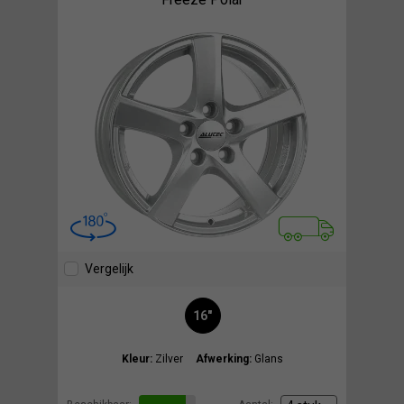
Vergelijk
16"
Kleur:
Zilver
Afwerking:
Glans