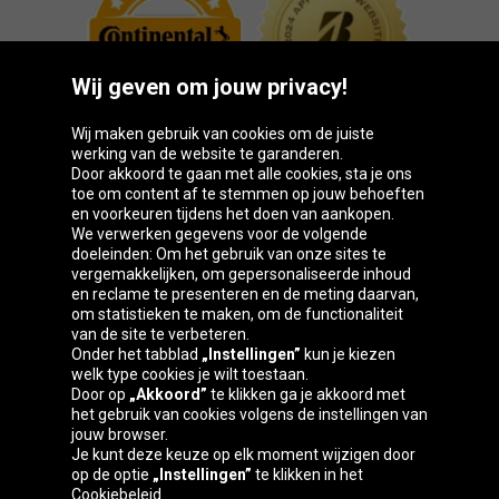
Wij geven om jouw privacy!
Wij maken gebruik van cookies om de juiste
werking van de website te garanderen.
Door akkoord te gaan met alle cookies, sta je ons
toe om content af te stemmen op jouw behoeften
Oponeo-groep
en voorkeuren tijdens het doen van aankopen.
We verwerken gegevens voor de volgende
doeleinden: Om het gebruik van onze sites te
vergemakkelijken, om gepersonaliseerde inhoud
en reclame te presenteren en de meting daarvan,
Belgique
Česká
Deutschland
Éire
om statistieken te maken, om de functionaliteit
republika
van de site te verbeteren.
Onder het tabblad
„Instellingen”
kun je kiezen
welk type cookies je wilt toestaan.
Door op
„Akkoord”
te klikken ga je akkoord met
España
France
Italia
Magyarország
het gebruik van cookies volgens de instellingen van
jouw browser.
Je kunt deze keuze op elk moment wijzigen door
op de optie
„Instellingen”
te klikken in het
Cookiebeleid.
Österreich
Polska
Slovenská
United