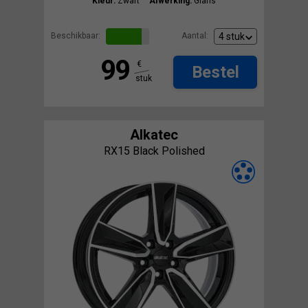
Kleur:
Zwart
Afwerking:
Glans
Beschikbaar:
Aantal:
99
€
Bestel
stuk
Alkatec
RX15 Black Polished