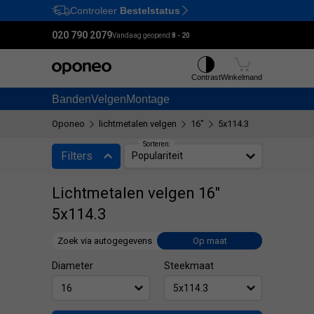
Controleer
Bestelstatus
Ctrl
M
020 790 2079
Vandaag geopend:
8 - 20
Contrast
Winkelmand
Banden
Velgen
Montage
Oponeo
lichtmetalen velgen
16"
5x114.3
Sorteren:
Filters
Populariteit
Lichtmetalen velgen 16"
5x114.3
Zoek via autogegevens
Op maat
Diameter
Steekmaat