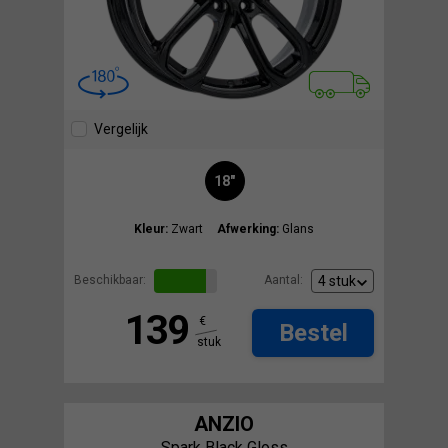
Vergelijk
18"
Kleur:
Zwart
Afwerking:
Glans
Beschikbaar:
Aantal:
139
€
Bestel
stuk
ANZIO
Spark Black Gloss