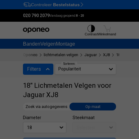
Controleer
Bestelstatus
Ctrl
M
020 790 2079
Vandaag geopend:
8 - 20
Contrast
Winkelmand
Banden
Velgen
Montage
Oponeo
lichtmetalen velgen
Jaguar
XJ8
18"
Sorteren:
Filters
Populariteit
18" Lichmetalen Velgen voor
Jaguar XJ8
Zoek via autogegevens
Op maat
Diameter
Steekmaat