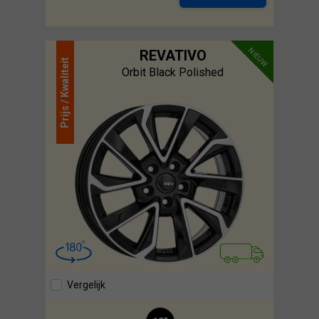
NIEUW
REVATIVO
Kwaliteit
Orbit Black Polished
Prijs /
Vergelijk