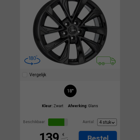
Vergelijk
18"
Kleur:
Zwart
Afwerking:
Glans
Beschikbaar:
Aantal:
139
€
Bestel