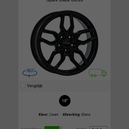
Vergelijk
18"
Kleur:
Zwart
Afwerking:
Glans