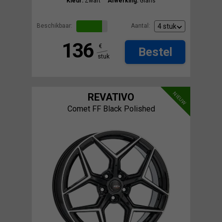
Kleur:
Zwart
Afwerking:
Glans
Beschikbaar:
Aantal:
136
€
Bestel
stuk
NIEUW
REVATIVO
Comet FF Black Polished