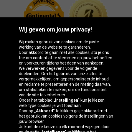
Wij geven om jouw privacy!
Wij maken gebruik van cookies om de juiste
werking van de website te garanderen.
Door akkoord te gaan met alle cookies, sta je ons
toe om content af te stemmen op jouw behoeften
Oponeo-groep
en voorkeuren tijdens het doen van aankopen.
We verwerken gegevens voor de volgende
doeleinden: Om het gebruik van onze sites te
vergemakkelijken, om gepersonaliseerde inhoud
en reclame te presenteren en de meting daarvan,
Belgique
Česká
Deutschland
Éire
om statistieken te maken, om de functionaliteit
republika
van de site te verbeteren.
Onder het tabblad
„Instellingen”
kun je kiezen
welk type cookies je wilt toestaan.
Door op
„Akkoord”
te klikken ga je akkoord met
España
France
Italia
Magyarország
het gebruik van cookies volgens de instellingen van
jouw browser.
Je kunt deze keuze op elk moment wijzigen door