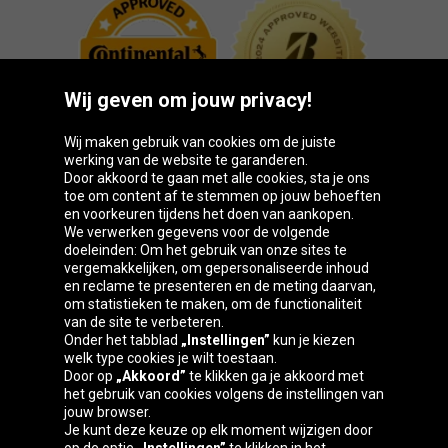
Wij geven om jouw privacy!
Wij maken gebruik van cookies om de juiste
werking van de website te garanderen.
Door akkoord te gaan met alle cookies, sta je ons
toe om content af te stemmen op jouw behoeften
Oponeo-groep
en voorkeuren tijdens het doen van aankopen.
We verwerken gegevens voor de volgende
doeleinden: Om het gebruik van onze sites te
vergemakkelijken, om gepersonaliseerde inhoud
en reclame te presenteren en de meting daarvan,
Belgique
Česká
Deutschland
Éire
om statistieken te maken, om de functionaliteit
republika
van de site te verbeteren.
Onder het tabblad
„Instellingen”
kun je kiezen
welk type cookies je wilt toestaan.
Door op
„Akkoord”
te klikken ga je akkoord met
España
France
Italia
Magyarország
het gebruik van cookies volgens de instellingen van
jouw browser.
Je kunt deze keuze op elk moment wijzigen door