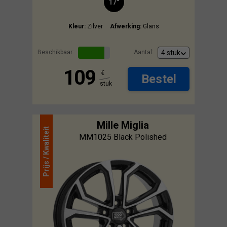
17"
Kleur:
Zilver
Afwerking:
Glans
Beschikbaar:
Aantal:
109
€
Bestel
stuk
Mille Miglia
Kwaliteit
MM1025 Black Polished
Prijs /