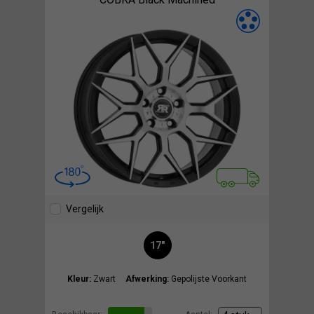
Vergelijk
17"
Kleur:
Zwart
Afwerking:
Gepolijste Voorkant