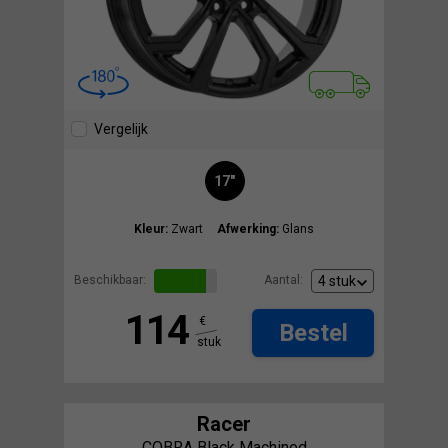
Vergelijk
17"
Kleur:
Zwart
Afwerking:
Glans
Beschikbaar:
Aantal:
114
€
Bestel
stuk
Racer
COBRA Black Machined