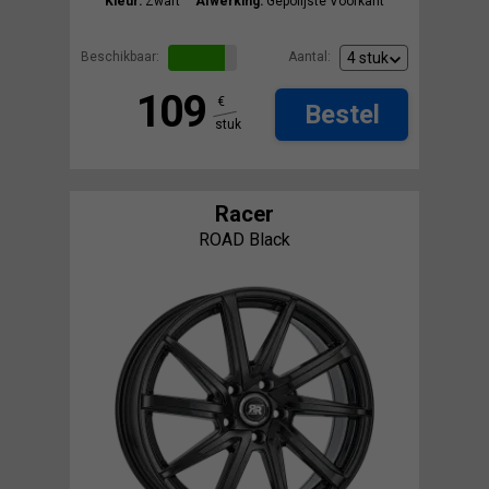
Kleur:
Zwart
Afwerking:
Gepolijste Voorkant
Beschikbaar:
Aantal:
109
€
Bestel
stuk
Racer
ROAD Black