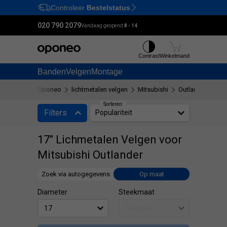
Controleer
Bestelstatus
Ctrl
M
020 790 2079
Vandaag geopend:
8 - 14
Contrast
Winkelmand
Banden
Velgen
Montage
Oponeo
lichtmetalen velgen
Mitsubishi
Outlander
17"
Sorteren:
Filters
Populariteit
17" Lichmetalen Velgen voor
Mitsubishi Outlander
Zoek via autogegevens
Op maat
Diameter
Steekmaat