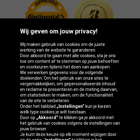
Wij geven om jouw privacy!
Wij maken gebruik van cookies om de juiste
werking van de website te garanderen.
Door akkoord te gaan met alle cookies, sta je ons
toe om content af te stemmen op jouw behoeften
Oponeo-groep
en voorkeuren tijdens het doen van aankopen.
We verwerken gegevens voor de volgende
doeleinden: Om het gebruik van onze sites te
vergemakkelijken, om gepersonaliseerde inhoud
en reclame te presenteren en de meting daarvan,
Belgique
Česká
Deutschland
Éire
om statistieken te maken, om de functionaliteit
republika
van de site te verbeteren.
Onder het tabblad
„Instellingen”
kun je kiezen
welk type cookies je wilt toestaan.
Door op
„Akkoord”
te klikken ga je akkoord met
España
France
Italia
Magyarország
het gebruik van cookies volgens de instellingen van
jouw browser.
Je kunt deze keuze op elk moment wijzigen door