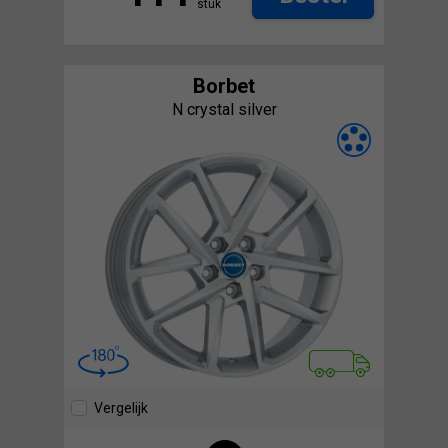
stuk
Borbet
N crystal silver
Vergelijk