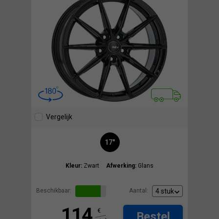
Vergelijk
17"
Kleur:
Zwart
Afwerking:
Glans
Beschikbaar:
Aantal:
114
€
Bestel