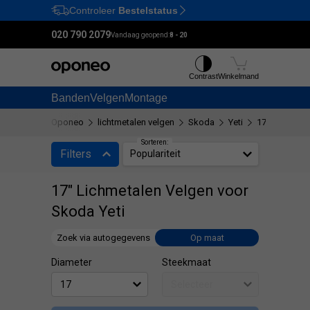
Controleer
Bestelstatus
Ctrl
M
020 790 2079
Vandaag geopend:
8 - 20
Contrast
Winkelmand
Banden
Velgen
Montage
Oponeo
lichtmetalen velgen
Skoda
Yeti
17"
Sorteren:
Filters
Populariteit
17" Lichmetalen Velgen voor
Skoda Yeti
Zoek via autogegevens
Op maat
Diameter
Steekmaat