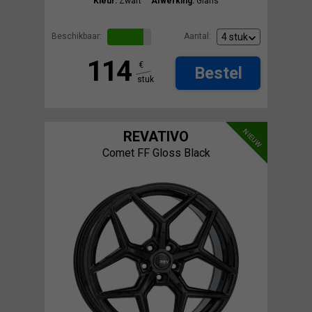
Kleur:
Zwart
Afwerking:
Glans
Beschikbaar:
Aantal:
114
€
Bestel
stuk
NIEUW
REVATIVO
Comet FF Gloss Black