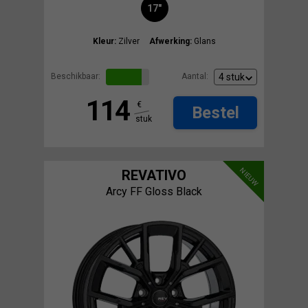
17"
Kleur:
Zilver
Afwerking:
Glans
Beschikbaar:
Aantal:
114
€
Bestel
stuk
NIEUW
REVATIVO
Arcy FF Gloss Black