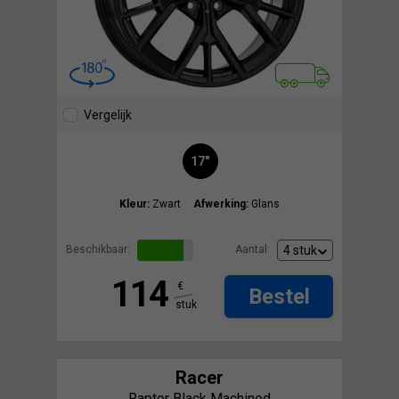
Vergelijk
17"
Kleur:
Zwart
Afwerking:
Glans
Beschikbaar:
Aantal:
114
€
Bestel
stuk
Racer
Raptor Black Machined