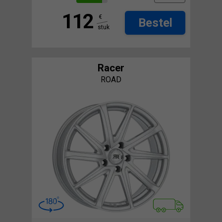
112
€
Bestel
stuk
Racer
ROAD