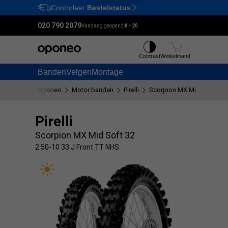
Controleer
Bestelstatus
Ctrl
M
020 790 2079
Vandaag geopend:
8 - 20
Contrast
Winkelmand
Banden
Velgen
Montage
Oponeo
Motor banden
Pirelli
Scorpion MX Mid Soft 32
Pirelli
Scorpion MX Mid Soft 32
2.50-10 33 J Front TT NHS