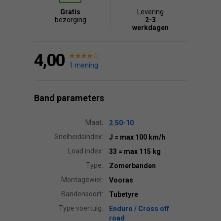
Gratis
Levering
bezorging
2-3
werkdagen
4,00
1 mening
Band parameters
Maat:
2.50-10
Snelheidsindex:
J
= max 100 km/h
Load index:
33
= max 115 kg
Type:
Zomerbanden
Montagewiel:
Vooras
Bandensoort:
Tubetyre
Type voertuig:
Enduro / Cross off
road