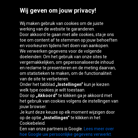
Wij geven om jouw privacy!
Wij maken gebruik van cookies om de juiste
werking van de website te garanderen.
Door akkoord te gaan met alle cookies, sta je ons
toe om content af te stemmen op jouw behoeften
Oponeo-groep
en voorkeuren tijdens het doen van aankopen.
We verwerken gegevens voor de volgende
doeleinden: Om het gebruik van onze sites te
vergemakkelijken, om gepersonaliseerde inhoud
en reclame te presenteren en de meting daarvan,
Belgique
Česká
Deutschland
Éire
om statistieken te maken, om de functionaliteit
republika
van de site te verbeteren.
Onder het tabblad
„Instellingen”
kun je kiezen
welk type cookies je wilt toestaan.
Door op
„Akkoord”
te klikken ga je akkoord met
España
France
Italia
Magyarország
het gebruik van cookies volgens de instellingen van
jouw browser.
Je kunt deze keuze op elk moment wijzigen door
op de optie
„Instellingen”
te klikken in het
Cookiebeleid.
Österreich
Polska
Slovenská
United
Een van onze partners is Google.
Lees meer over
republika
Kingdom
hoe Google uw persoonlijke gegevens verwerkt.