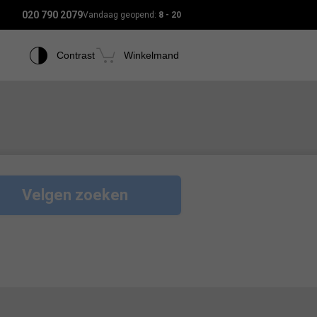
020 790 2079
Vandaag geopend:
8 - 20
Contrast
Winkelmand
Velgen zoeken