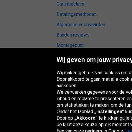
Garantieclaim
Betalingsmethoden
Algemene voorwaarden
Banden reviews
Montagepunt
Digitale toegankelijkheid
Wij geven om jouw privacy
Wij maken gebruik van cookies om de
Door akkoord te gaan met alle cooki
aankopen.
Oponeo-groep
We verwerken gegevens voor de volg
inhoud en reclame te presenteren en
om statistieken te maken, om de funct
Onder het tabblad
„Instellingen”
kun
Belgique
Česká
Deutschland
Éire
republika
Door op
„Akkoord”
te klikken ga je
Je kunt deze keuze op elk moment w
Een van onze partners is Google.
Lee