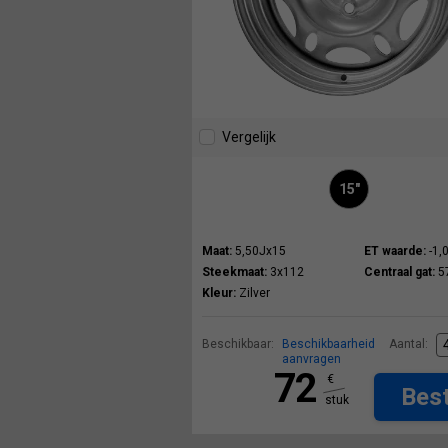
Vergelijk
15"
Maat:
5,50Jx15
ET waarde:
-1,
Steekmaat:
3x112
Centraal gat:
5
Kleur:
Zilver
Beschikbaar:
Beschikbaarheid
Aantal:
aanvragen
72
€
Best
stuk