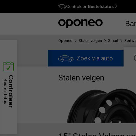
Controleer
Bestelstatus
Ctrl
M
Ba
Oponeo
Stalen velgen
Smart
Fortw
Zoek via auto
Stalen velgen
Controleer
Bestelstatus