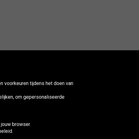
n voorkeuren tijdens het doen van
lijken, om gepersonaliseerde
nited
ingdom
n jouw browser.
beleid.