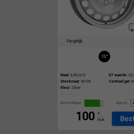
Vergelijk
15"
Maat:
5,00Jx15
ET waarde:
32,
Steekmaat:
4x100
Centraal gat:
6
Kleur:
Zilver
Beschikbaar:
Aantal:
100
€
Best
stuk