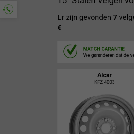
15" Stalen Velgen v
Er zijn gevonden
7
velg
€
Vraag om contact
MATCH GARANTIE
We garanderen dat de ve
Alcar
KFZ 4003