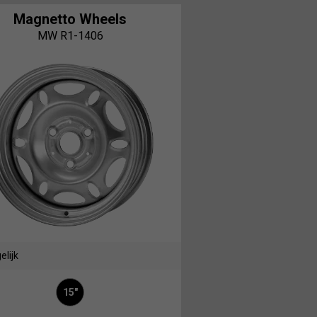
Magnetto Wheels
MW R1-1406
elijk
15"