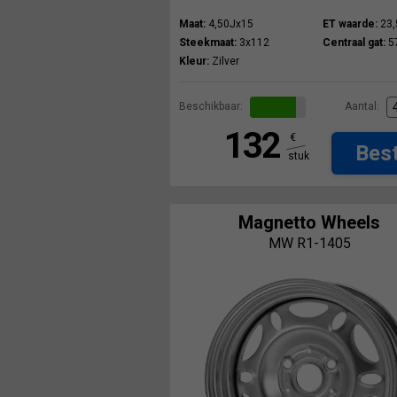
Maat:
4,50Jx15
ET waarde:
23,
Steekmaat:
3x112
Centraal gat:
5
Kleur:
Zilver
Beschikbaar:
Aantal:
132
€
Best
stuk
Magnetto Wheels
MW R1-1405