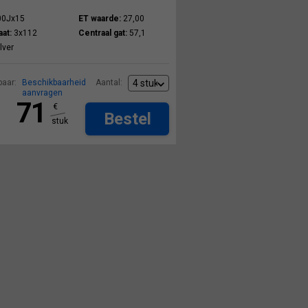
00Jx15
ET waarde:
27,00
at:
3x112
Centraal gat:
57,1
lver
aar:
Beschikbaarheid
Aantal:
aanvragen
71
€
Bestel
stuk