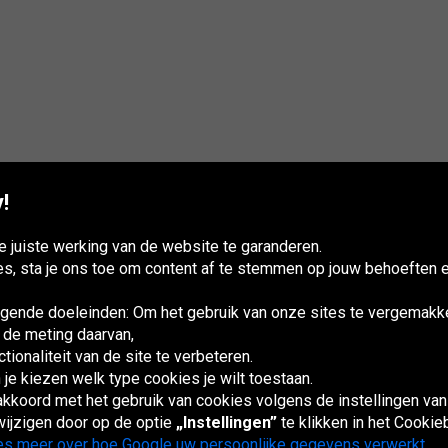
!
 juiste werking van de website te garanderen.
es, sta je ons toe om content af te stemmen op jouw behoeften e
ende doeleinden: Om het gebruik van onze sites te vergemakke
 de meting daarvan,
ionaliteit van de site te verbeteren.
 je kiezen welk type cookies je wilt toestaan.
España
France
Italia
Magyarország
Österreich
Polska
Slovenská
U
republika
K
 akkoord met het gebruik van cookies volgens de instellingen va
ijzigen door op de optie
„Instellingen”
te klikken in het Cookie
s meer over hoe Google uw persoonlijke gegevens verwerkt.