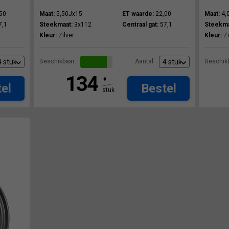
50
Maat:
5,50Jx15
ET waarde:
22,00
Maat:
4,
7,1
Steekmaat:
3x112
Centraal gat:
57,1
Steekma
Kleur:
Zilver
Kleur:
Zi
Beschikbaar:
Aantal:
Beschikb
134
€
el
Bestel
stuk