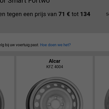
oor Smart Fortwo
en tegen een prijs van
71 €
tot
134
S
lg bij uw voertuig past.
Hoe doen we het?
Alcar
KFZ 4004