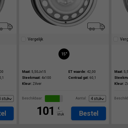
Vergelijk
Verg
15"
00
Maat:
5,50Jx15
ET waarde:
42,00
Maat:
5,
0,1
Steekmaat:
4x100
Centraal gat:
60,1
Steekma
Kleur:
Zilver
Kleur:
Zi
Beschikbaar:
Aantal:
Beschikb
101
€
el
Bestel
stuk