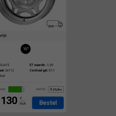
elijk
15"
50Jx15
ET waarde:
-1,00
at:
3x112
Centraal gat:
57,1
lver
aar:
Aantal:
130
€
Bestel
stuk