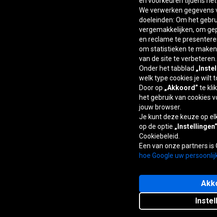
en voorkeuren tijdens he
We verwerken gegevens v
doeleinden: Om het gebrui
vergemakkelijken, om ge
en reclame te presentere
om statistieken te maken,
van de site te verbeteren.
Onder het tabblad
„Inste
welk type cookies je wilt 
Door op
„Akkoord”
te kli
het gebruik van cookies v
jouw browser.
Je kunt deze keuze op e
op de optie
„Instellingen
Cookiebeleid.
Een van onze partners is
hoe Google uw persoonlij
Akk
Instel