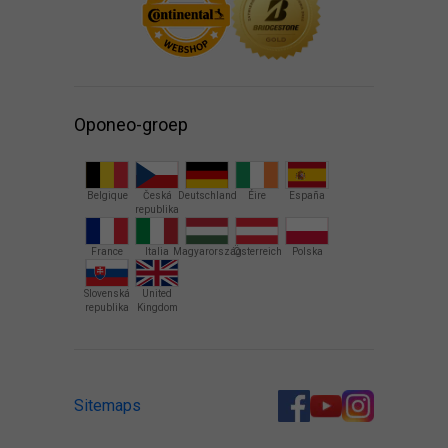
Oponeo-groep
Belgique
Česká
Deutschland
Éire
España
republika
France
Italia
Magyarország
Österreich
Polska
Slovenská
United
republika
Kingdom
Sitemaps