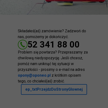
Składałeś(aś) zamówienie? Zadzwoń do
nas, pomożemy je dokończyć.
52 341 88 00
Problem się powtarza? Przepraszamy za
chwilową niedyspozycję. Jeśli chcesz,
pomóż nam uniknąć tej sytuacji w
przyszłości - prosimy o e-mail na adres
opony@oponeo.pl
z krótkim opisem
tego, co chciałeś(aś) zrobić.
ep_txtPrzejdzDoStronyGlownej