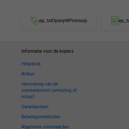
ep_txtOponyWPromocji
ep_t
Informatie voor de kopers
Helpdesk
Artikel
Herroeping van de
overeenkomst (omruiling of
retour)
Garantieclaim
Betalingsmethoden
Algemene voorwaarden