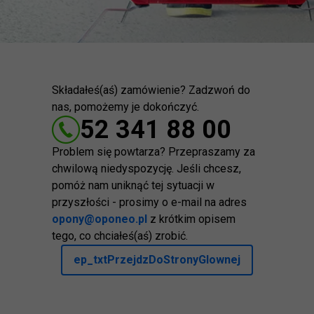
Składałeś(aś) zamówienie? Zadzwoń do
nas, pomożemy je dokończyć.
52 341 88 00
Problem się powtarza? Przepraszamy za
chwilową niedyspozycję. Jeśli chcesz,
pomóż nam uniknąć tej sytuacji w
przyszłości - prosimy o e-mail na adres
opony@oponeo.pl
z krótkim opisem
tego, co chciałeś(aś) zrobić.
ep_txtPrzejdzDoStronyGlownej