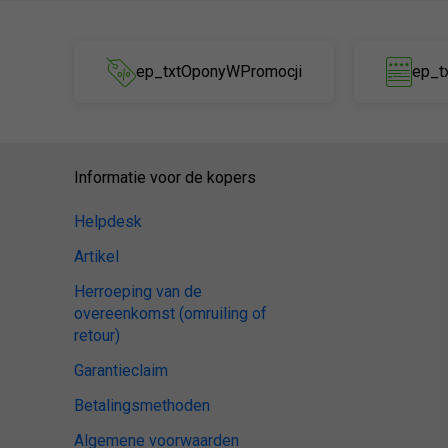
ep_txtOponyWPromocji
ep_t
Informatie voor de kopers
Helpdesk
Artikel
Herroeping van de
overeenkomst (omruiling of
retour)
Garantieclaim
Betalingsmethoden
Algemene voorwaarden