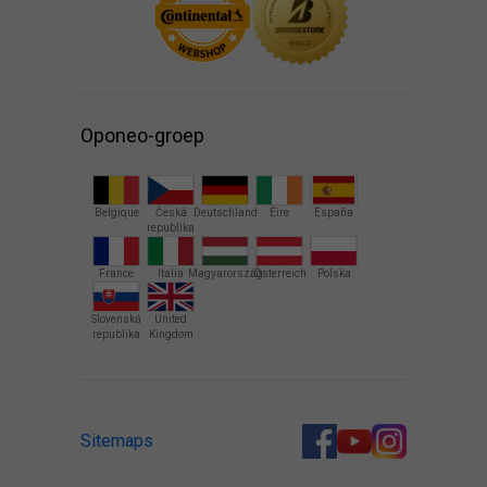
Oponeo-groep
Belgique
Česká
Deutschland
Éire
España
republika
France
Italia
Magyarország
Österreich
Polska
Slovenská
United
republika
Kingdom
Sitemaps