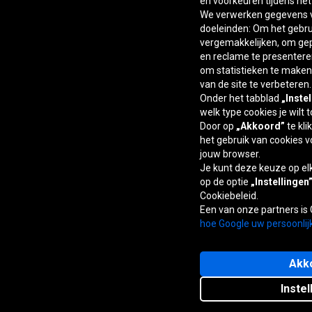
en voorkeuren tijdens he
We verwerken gegevens v
doeleinden: Om het gebrui
vergemakkelijken, om ge
en reclame te presentere
om statistieken te maken,
van de site te verbeteren.
Onder het tabblad
„Inste
welk type cookies je wilt 
Door op
„Akkoord”
te kli
het gebruik van cookies v
jouw browser.
Je kunt deze keuze op e
op de optie
„Instellingen
Cookiebeleid.
Een van onze partners is
hoe Google uw persoonlij
Akk
Instel