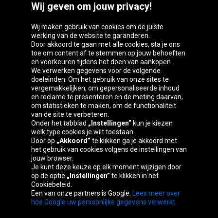
Wij geven om jouw privacy!
Wij maken gebruik van cookies om de juiste
werking van de website te garanderen.
Door akkoord te gaan met alle cookies, sta je ons
toe om content af te stemmen op jouw behoeften
Oponeo-groep
en voorkeuren tijdens het doen van aankopen.
We verwerken gegevens voor de volgende
doeleinden: Om het gebruik van onze sites te
vergemakkelijken, om gepersonaliseerde inhoud
en reclame te presenteren en de meting daarvan,
Belgique
Česká
Deutschland
Éire
om statistieken te maken, om de functionaliteit
republika
van de site te verbeteren.
Onder het tabblad
„Instellingen”
kun je kiezen
welk type cookies je wilt toestaan.
Door op
„Akkoord”
te klikken ga je akkoord met
España
France
Italia
Magyarország
het gebruik van cookies volgens de instellingen van
jouw browser.
Je kunt deze keuze op elk moment wijzigen door
op de optie
„Instellingen”
te klikken in het
Cookiebeleid.
Österreich
Polska
Slovenská
United
Een van onze partners is Google.
Lees meer over
republika
Kingdom
hoe Google uw persoonlijke gegevens verwerkt.