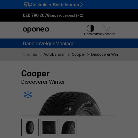
Controleer
Bestelstatus
Ctrl
M
020 790 2079
Vandaag geopend:
8 - 20
Contrast
Winkelmand
Banden
Velgen
Montage
Oponeo
Autobanden
Cooper
Discoverer Winter
Cooper
Discoverer Winter