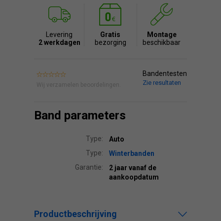
Levering
Gratis
Montage
2 werkdagen
bezorging
beschikbaar
Bandentesten
Zie resultaten
Wij verzamelen beoordelingen.
Band parameters
Type:
Auto
Type:
Winterbanden
Garantie:
2 jaar vanaf de
aankoopdatum
Productbeschrijving