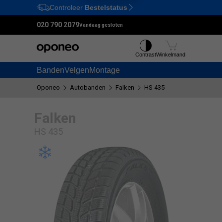
Controleer
Bestelstatus
Ctrl
M
020 790 2079
Vandaag gesloten
Contrast
Winkelmand
Banden
Velgen
Montage
Oponeo
Autobanden
Falken
HS 435
Falken
HS 435