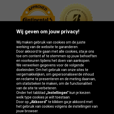
Wij geven om jouw privacy!
Wij maken gebruik van cookies om de juiste
werking van de website te garanderen.
Door akkoord te gaan met alle cookies, sta je ons
toe om content af te stemmen op jouw behoeften
Oponeo-groep
en voorkeuren tijdens het doen van aankopen.
We verwerken gegevens voor de volgende
doeleinden: Om het gebruik van onze sites te
vergemakkelijken, om gepersonaliseerde inhoud
en reclame te presenteren en de meting daarvan,
Belgique
Česká
Deutschland
Éire
om statistieken te maken, om de functionaliteit
republika
van de site te verbeteren.
Onder het tabblad
„Instellingen”
kun je kiezen
welk type cookies je wilt toestaan.
Door op
„Akkoord”
te klikken ga je akkoord met
España
France
Italia
Magyarország
het gebruik van cookies volgens de instellingen van
jouw browser.