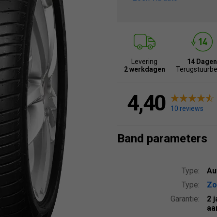
Levering
14 Dagen
2 werkdagen
Terugstuurbe
4,40
10 reviews
Band parameters
Type:
Au
Type:
Zo
Garantie:
2 
aa