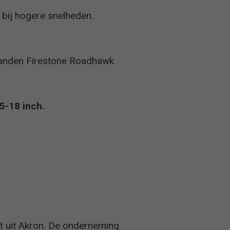
-
s bij hogere snelheden.
-
 banden Firestone Roadhawk
-
-
5-18 inch.
-
-
 uit Akron. De onderneming