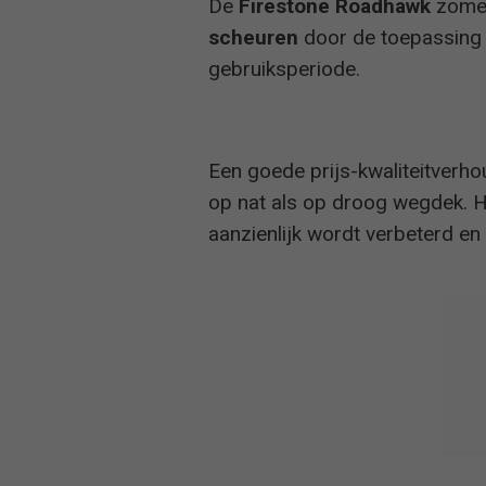
De
Firestone Roadhawk
zomer
scheuren
door de toepassing 
ADAC
gebruiksperiode.
ADAC
Een goede prijs-kwaliteitverh
2021
Auto Bild
op nat als op droog wegdek. 
aanzienlijk wordt verbeterd en 
2020
Auto Bild
2019
TCS
ÖAMTC