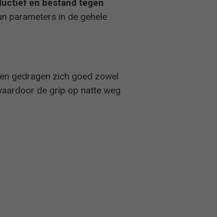
ductief en bestand tegen
n parameters in de gehele
-
-
nden gedragen zich goed zowel
-
aardoor de grip op natte weg
-
-
-