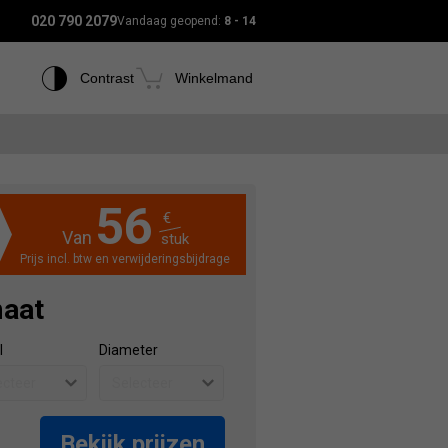
020 790 2079
Vandaag geopend:
8 - 14
Contrast
Winkelmand
56
€
Van
stuk
Prijs incl. btw en verwijderingsbijdrage
maat
l
Diameter
Bekijk prijzen