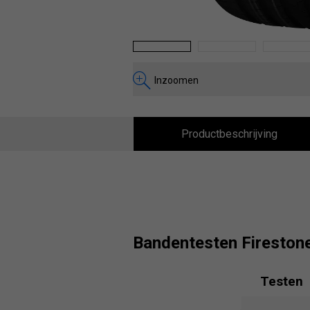
1
2
3
Inzoomen
Productbeschrijving
Bandentesten Firesto
Testen