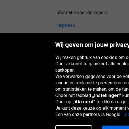
Informatie voor de kopers
Helpdesk
Herroeping van de overeenkomst
(omruiling of retour)
Wij geven om jouw privacy
Artikel
Wij maken gebruik van cookies om de
Garantieclaim
Door akkoord te gaan met alle cooki
aankopen.
Betalingsmethoden
We verwerken gegevens voor de volg
Algemene voorwaarden
inhoud en reclame te presenteren en
om statistieken te maken, om de funct
Banden reviews
Onder het tabblad
„Instellingen”
kun
Door op
„Akkoord”
te klikken ga je
Montagepunt
Je kunt deze keuze op elk moment w
Digitale toegankelijkheid
Een van onze partners is Google.
Lee