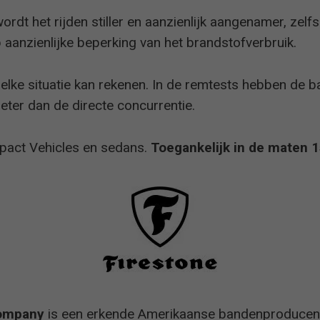
185/65 R15
ruim voldoende
rdt het rijden stiller en aanzienlijk aangenamer, zelf
225/45 R17
ruim voldoende
 aanzienlijke beperking van het brandstofverbruik.
 elke situatie kan rekenen. In de remtests hebben de
205/55 R16
bijzonderlijk aanbevolen
eter dan de directe concurrentie.
205/55 R16
bijzonderlijk aanbevolen
pact Vehicles en sedans.
Toegankelijk in de maten 1
205/55 R16
goed
205/55 R16
zeergoed
Company
is een erkende Amerikaanse bandenproducent