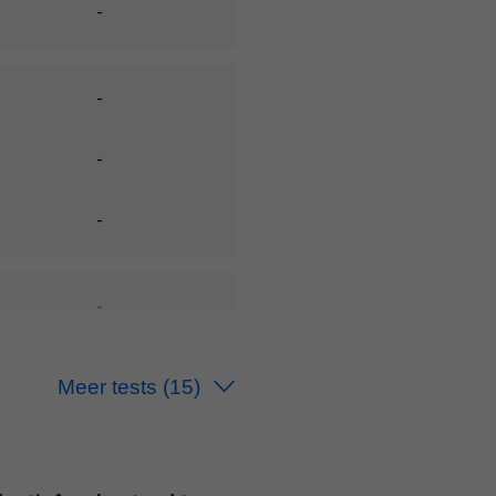
-
-
-
-
-
-
Meer tests
(15)
-
-