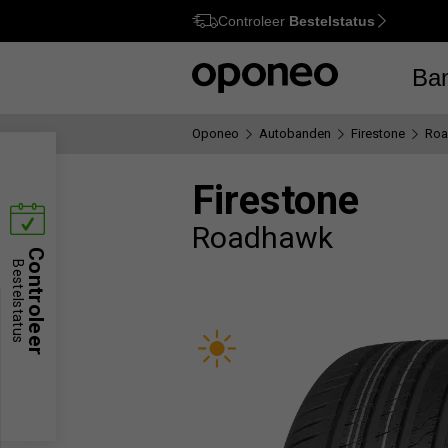
Controleer
Bestelstatus
Ctrl
M
Ba
Oponeo
Autobanden
Firestone
Ro
Firestone
Roadhawk
Controleer
Bestelstatus