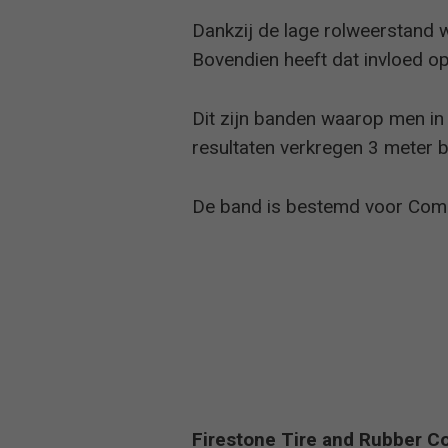
ADAC
Dankzij de lage rolweerstand wo
Auto Bild
Bovendien heeft dat invloed op
Dit zijn banden waarop men in
2018
ÖAMTC
resultaten verkregen 3 meter b
TCS
De band is bestemd voor Com
ADAC
Gute Fahrt
Firestone Tire and Rubber 