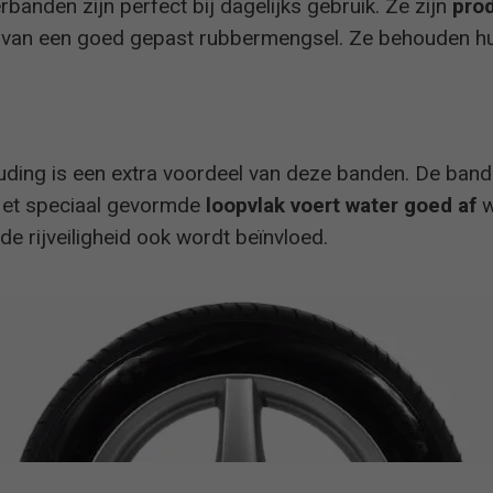
banden zijn perfect bij dagelijks gebruik. Ze zijn
pro
van een goed gepast rubbermengsel. Ze behouden hu
215/60 R16
ruim voldoende
185/65 R15
ruim voldoende
ouding is een extra voordeel van deze banden. De ba
205/55 R16
goed
Het speciaal gevormde
loopvlak voert water goed af
w
de rijveiligheid ook wordt beïnvloed.
245/45 R18
goed
185/65 R15
aanbevolen
185/65 R15
aanbevolen