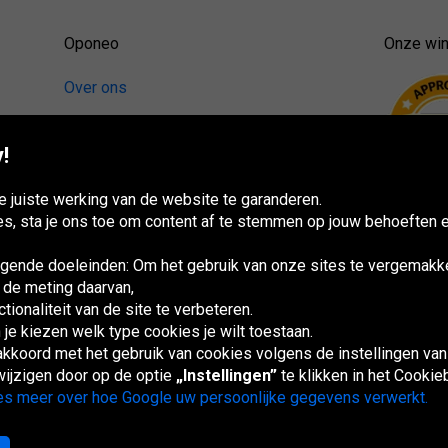
Oponeo
Onze win
Over ons
Contact
!
Waarom kopen bij Oponeo?
Privacybeleid
 juiste werking van de website te garanderen.
es, sta je ons toe om content af te stemmen op jouw behoeften e
ende doeleinden: Om het gebruik van onze sites te vergemakke
 de meting daarvan,
ionaliteit van de site te verbeteren.
 je kiezen welk type cookies je wilt toestaan.
 akkoord met het gebruik van cookies volgens de instellingen va
ijzigen door op de optie
„Instellingen”
te klikken in het Cookie
s meer over hoe Google uw persoonlijke gegevens verwerkt.