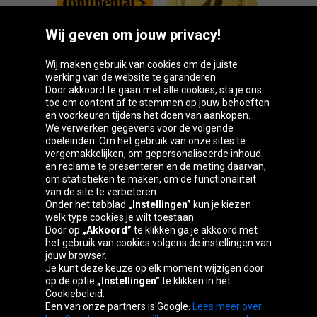
Wij geven om jouw privacy!
Wij maken gebruik van cookies om de juiste
werking van de website te garanderen.
Door akkoord te gaan met alle cookies, sta je ons
toe om content af te stemmen op jouw behoeften
Oponeo-groep
en voorkeuren tijdens het doen van aankopen.
We verwerken gegevens voor de volgende
doeleinden: Om het gebruik van onze sites te
vergemakkelijken, om gepersonaliseerde inhoud
en reclame te presenteren en de meting daarvan,
Belgique
Česká
Deutschland
Éire
om statistieken te maken, om de functionaliteit
republika
van de site te verbeteren.
Onder het tabblad
„Instellingen”
kun je kiezen
welk type cookies je wilt toestaan.
Door op
„Akkoord”
te klikken ga je akkoord met
España
France
Italia
Magyarország
het gebruik van cookies volgens de instellingen van
jouw browser.
Je kunt deze keuze op elk moment wijzigen door
op de optie
„Instellingen”
te klikken in het
Cookiebeleid.
Österreich
Polska
Slovenská
United
Een van onze partners is Google.
Lees meer over
republika
Kingdom