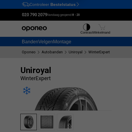
Controleer
Bestelstatus
Ctrl
M
020 790 2079
Vandaag geopend:
8 - 20
Contrast
Winkelmand
Banden
Velgen
Montage
Oponeo
Autobanden
Uniroyal
WinterExpert
Uniroyal
WinterExpert