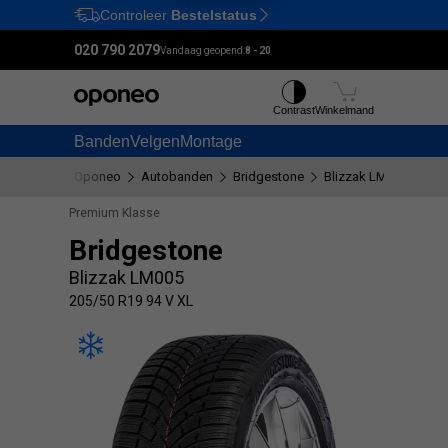
Controleer
Bestelstatus
Ctrl
M
020 790 2079
Vandaag geopend:
8 - 20
Contrast
Winkelmand
Banden
Velgen
Montage
Oponeo
Autobanden
Bridgestone
Blizzak LM005
205
Premium Klasse
Bridgestone
Blizzak LM005
205/50 R19 94 V XL