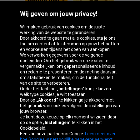
Wij geven om jouw privacy!
Wij maken gebruik van cookies om de juiste
werking van de website te garanderen.
Door akkoord te gaan met alle cookies, sta je ons
toe om content af te stemmen op jouw behoeften
Oponeo-groep
en voorkeuren tijdens het doen van aankopen.
We verwerken gegevens voor de volgende
doeleinden: Om het gebruik van onze sites te
vergemakkelijken, om gepersonaliseerde inhoud
en reclame te presenteren en de meting daarvan,
Belgique
Česká
Deutschland
Éire
om statistieken te maken, om de functionaliteit
republika
van de site te verbeteren.
Onder het tabblad
„Instellingen”
kun je kiezen
welk type cookies je wilt toestaan.
Door op
„Akkoord”
te klikken ga je akkoord met
España
France
Italia
Magyarország
het gebruik van cookies volgens de instellingen van
jouw browser.
Je kunt deze keuze op elk moment wijzigen door
op de optie
„Instellingen”
te klikken in het
Cookiebeleid.
Österreich
Polska
Slovenská
United
Een van onze partners is Google.
Lees meer over
republika
Kingdom
hoe Google uw persoonlijke gegevens verwerkt.