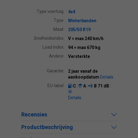
Type voertuig:
4x4
Type:
Winterbanden
Maat:
205/50 R19
Snelheidsindex:
V
= max 240 km/h
Load index:
94
= max 670 kg
Andere:
Versterkte
Garantie:
2 jaar vanaf de
aankoopdatum
Details
EU-label:
C
A
B
71 dB
Details
Recensies
Productbeschrijving