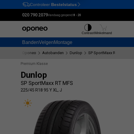
Controleer
Bestelstatus
Ctrl
M
020 790 2079
Vandaag geopend:
8 - 20
Contrast
Winkelmand
Banden
Velgen
Montage
Oponeo
Autobanden
Dunlop
SP SportMaxx RT MFS
2
Premium Klasse
Dunlop
SP SportMaxx RT MFS
225/45 R18 95 Y XL, J