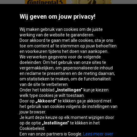
Wij geven om jouw privacy!
Wij maken gebruik van cookies om de juiste
werking van de website te garanderen.
Door akkoord te gaan met alle cookies, sta je ons
toe om content af te stemmen op jouw behoeften
Oponeo-groep
en voorkeuren tijdens het doen van aankopen.
We verwerken gegevens voor de volgende
doeleinden: Om het gebruik van onze sites te
vergemakkelijken, om gepersonaliseerde inhoud
en reclame te presenteren en de meting daarvan,
Belgique
Česká
Deutschland
Éire
om statistieken te maken, om de functionaliteit
republika
van de site te verbeteren.
Onder het tabblad
„Instellingen”
kun je kiezen
welk type cookies je wilt toestaan.
Door op
„Akkoord”
te klikken ga je akkoord met
España
France
Italia
Magyarország
het gebruik van cookies volgens de instellingen van
jouw browser.
Je kunt deze keuze op elk moment wijzigen door
op de optie
„Instellingen”
te klikken in het
Cookiebeleid.
Österreich
Polska
Slovenská
United
Een van onze partners is Google.
Lees meer over
republika
Kingdom