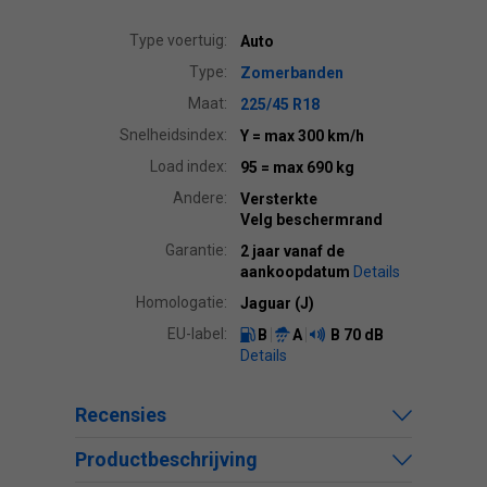
Type voertuig:
Auto
Type:
Zomerbanden
Maat:
225/45 R18
Snelheidsindex:
Y
= max 300 km/h
Load index:
95
= max 690 kg
Andere:
Versterkte
Velg beschermrand
Garantie:
2 jaar vanaf de
aankoopdatum
Details
Homologatie:
Jaguar (J)
EU-label:
B
A
B
70 dB
Details
Recensies
Productbeschrijving