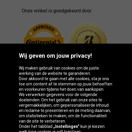
Onze winkel is goedgekeurd door:
Wij geven om jouw privacy!
Wij maken gebruik van cookies om de juiste
werking van de website te garanderen.
Door akkoord te gaan met alle cookies, sta je ons
toe om content af te stemmen op jouw behoeften
Oponeo-groep
en voorkeuren tijdens het doen van aankopen.
We verwerken gegevens voor de volgende
doeleinden: Om het gebruik van onze sites te
vergemakkelijken, om gepersonaliseerde inhoud
en reclame te presenteren en de meting daarvan,
Belgique
Česká
Deutschland
Éire
om statistieken te maken, om de functionaliteit
republika
van de site te verbeteren.
Onder het tabblad
„Instellingen”
kun je kiezen
welk type cookies je wilt toestaan.