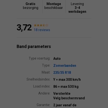
Gratis
Montage
Levering
bezorging
beschikbaar
3-4
werkdagen
3,72
18 reviews
Band parameters
Type voertuig:
Auto
Type:
Zomerbanden
Maat:
235/35 R18
Snelheidsindex:
Y
= max 300 km/h
Load index:
86
= max 530 kg
Andere:
Versterkte
Velg beschermrand
Garantie:
2 jaar vanaf de