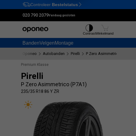
Controleer
Bestelstatus
Ctrl
M
020 790 2079
Vandaag gesloten
Contrast
Winkelmand
Banden
Velgen
Montage
Oponeo
Autobanden
Pirelli
P Zero Asimmetrico (P7A1)
Premium Klasse
Pirelli
P Zero Asimmetrico (P7A1)
235/35 R18 86 Y ZR