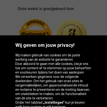
Onze winkel is goedgekeurd door:
Wij geven om jouw privacy!
Wij maken gebruik van cookies om de juiste
werking van de website te garanderen.
Door akkoord te gaan met alle cookies, sta je ons
toe om content af te stemmen op jouw behoeften
Oponeo-groep
en voorkeuren tijdens het doen van aankopen.
We verwerken gegevens voor de volgende
doeleinden: Om het gebruik van onze sites te
vergemakkelijken, om gepersonaliseerde inhoud
en reclame te presenteren en de meting daarvan,
Belgique
Česká
Deutschland
Éire
om statistieken te maken, om de functionaliteit
republika
van de site te verbeteren.
Onder het tabblad
„Instellingen”
kun je kiezen
welk type cookies je wilt toestaan.