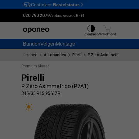
Controleer
Bestelstatus
Ctrl
M
020 790 2079
Vandaag geopend:
8 - 14
Contrast
Winkelmand
Banden
Velgen
Montage
Oponeo
Autobanden
Pirelli
P Zero Asimmetrico (P7A1)
Premium Klasse
Pirelli
P Zero Asimmetrico (P7A1)
345/35 R15 95 Y ZR