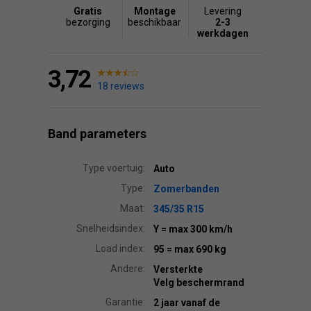
Gratis
Montage
Levering
bezorging
beschikbaar
2-3
werkdagen
3,72
18 reviews
Band parameters
Type voertuig:
Auto
Type:
Zomerbanden
Maat:
345/35 R15
Snelheidsindex:
Y
= max 300 km/h
Load index:
95
= max 690 kg
Andere:
Versterkte
Velg beschermrand
Garantie:
2 jaar vanaf de