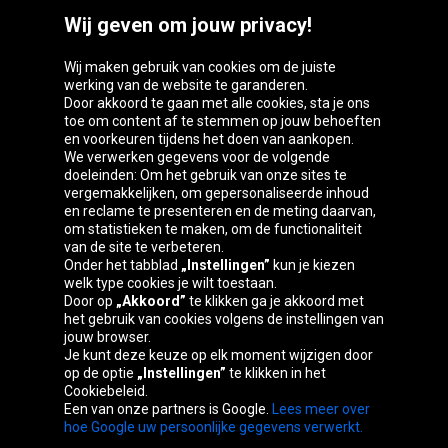
Wij geven om jouw privacy!
Wij maken gebruik van cookies om de juiste
werking van de website te garanderen.
Door akkoord te gaan met alle cookies, sta je ons
toe om content af te stemmen op jouw behoeften
Oponeo-groep
en voorkeuren tijdens het doen van aankopen.
We verwerken gegevens voor de volgende
doeleinden: Om het gebruik van onze sites te
vergemakkelijken, om gepersonaliseerde inhoud
en reclame te presenteren en de meting daarvan,
Belgique
Česká
Deutschland
Éire
om statistieken te maken, om de functionaliteit
republika
van de site te verbeteren.
Onder het tabblad
„Instellingen”
kun je kiezen
welk type cookies je wilt toestaan.
Door op
„Akkoord”
te klikken ga je akkoord met
España
France
Italia
Magyarország
het gebruik van cookies volgens de instellingen van
jouw browser.
Je kunt deze keuze op elk moment wijzigen door
op de optie
„Instellingen”
te klikken in het
Cookiebeleid.
Österreich
Polska
Slovenská
United
Een van onze partners is Google.
Lees meer over
republika
Kingdom
hoe Google uw persoonlijke gegevens verwerkt.