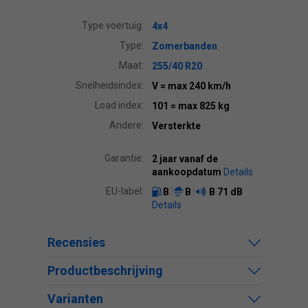
Type voertuig:
4x4
Type:
Zomerbanden
Maat:
255/40 R20
Snelheidsindex:
V
= max 240 km/h
Load index:
101
= max 825 kg
Andere:
Versterkte
Garantie:
2 jaar vanaf de
aankoopdatum
Details
EU-label:
B
B
B
71 dB
Details
Recensies
Productbeschrijving
Varianten