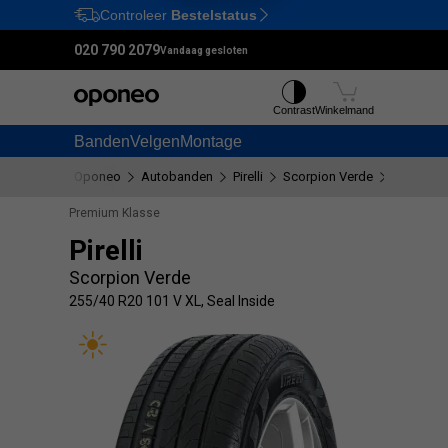
Controleer
Bestelstatus
Ctrl
M
020 790 2079
Vandaag gesloten
Contrast
Winkelmand
Banden
Velgen
Montage
Oponeo
Autobanden
Pirelli
Scorpion Verde
255/40 R2
Premium Klasse
Pirelli
Scorpion Verde
255/40 R20 101 V XL, Seal Inside