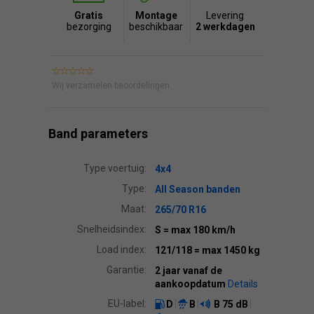
Gratis
Montage
Levering
bezorging
beschikbaar
2 werkdagen
Wij verzamelen beoordelingen.
Band parameters
Type voertuig:
4x4
Type:
All Season banden
Maat:
265/70 R16
Snelheidsindex:
S
= max 180 km/h
Load index:
121/118
= max 1450 kg
Garantie:
2 jaar vanaf de
aankoopdatum
Details
EU-label:
D
B
B
75 dB