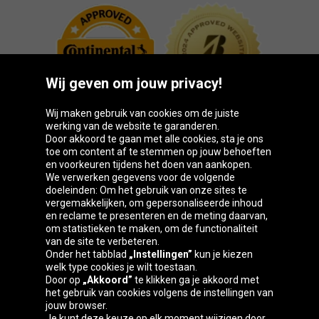
Wij geven om jouw privacy!
Wij maken gebruik van cookies om de juiste
werking van de website te garanderen.
Door akkoord te gaan met alle cookies, sta je ons
toe om content af te stemmen op jouw behoeften
Oponeo-groep
en voorkeuren tijdens het doen van aankopen.
We verwerken gegevens voor de volgende
doeleinden: Om het gebruik van onze sites te
vergemakkelijken, om gepersonaliseerde inhoud
en reclame te presenteren en de meting daarvan,
Belgique
Česká
Deutschland
Éire
om statistieken te maken, om de functionaliteit
republika
van de site te verbeteren.
Onder het tabblad
„Instellingen”
kun je kiezen
welk type cookies je wilt toestaan.
Door op
„Akkoord”
te klikken ga je akkoord met
España
France
Italia
Magyarország
het gebruik van cookies volgens de instellingen van
jouw browser.
Je kunt deze keuze op elk moment wijzigen door