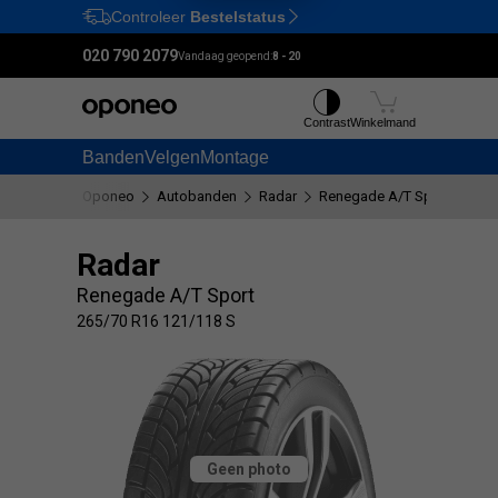
Controleer
Bestelstatus
Ctrl
M
020 790 2079
Vandaag geopend:
8 - 20
Contrast
Winkelmand
Banden
Velgen
Montage
Oponeo
Autobanden
Radar
Renegade A/T Sport
265
Radar
Renegade A/T Sport
265/70 R16 121/118 S
Geen photo