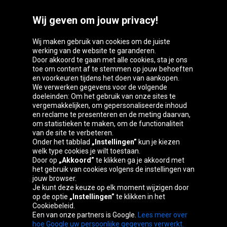
Wij geven om jouw privacy!
Wij maken gebruik van cookies om de juiste
werking van de website te garanderen.
Door akkoord te gaan met alle cookies, sta je ons
toe om content af te stemmen op jouw behoeften
Oponeo-groep
en voorkeuren tijdens het doen van aankopen.
We verwerken gegevens voor de volgende
doeleinden: Om het gebruik van onze sites te
vergemakkelijken, om gepersonaliseerde inhoud
en reclame te presenteren en de meting daarvan,
Belgique
Česká
Deutschland
Éire
om statistieken te maken, om de functionaliteit
republika
van de site te verbeteren.
Onder het tabblad
„Instellingen”
kun je kiezen
welk type cookies je wilt toestaan.
Door op
„Akkoord”
te klikken ga je akkoord met
España
France
Italia
Magyarország
het gebruik van cookies volgens de instellingen van
jouw browser.
Je kunt deze keuze op elk moment wijzigen door
op de optie
„Instellingen”
te klikken in het
Cookiebeleid.
Österreich
Polska
Slovenská
United
Een van onze partners is Google.
Lees meer over
republika
Kingdom
hoe Google uw persoonlijke gegevens verwerkt.