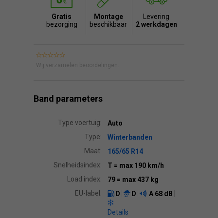
Gratis
Montage
Levering
bezorging
beschikbaar
2 werkdagen
Wij verzamelen beoordelingen.
Band parameters
Type voertuig:
Auto
Type:
Winterbanden
Maat:
165/65 R14
Snelheidsindex:
T
= max 190 km/h
Load index:
79
= max 437 kg
EU-label:
D
D
A
68 dB
Details