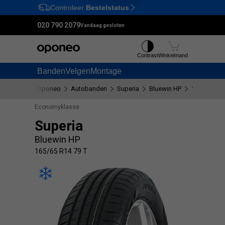
Controleer
Bestelstatus
Ctrl
M
020 790 2079
Vandaag gesloten
Contrast
Winkelmand
Banden
Velgen
Montage
Oponeo
Autobanden
Superia
Bluewin HP
165/65 R14
Economyklasse
Superia
Bluewin HP
165/65 R14 79 T