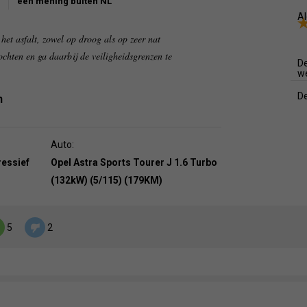
een mening buiten NL
Al
het asfalt, zowel op droog als op zeer nat
ochten en ga daarbij de veiligheidsgrenzen te
De
w
De
n
Auto:
ressief
Opel Astra Sports Tourer J 1.6 Turbo
(132kW) (5/115) (179KM)
5
2