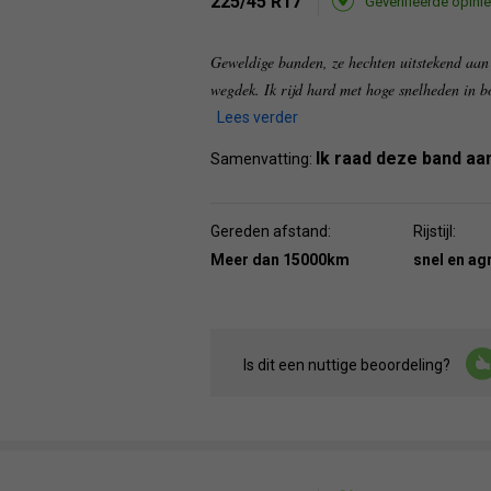
225/45 R17
Geverifieerde opinie
Geweldige banden, ze hechten uitstekend aan 
wegdek. Ik rijd hard met hoge snelheden in b
Lees verder
Ik raad deze band aa
Samenvatting:
Gereden afstand:
Rijstijl:
Meer dan 15000km
snel en ag
Is dit een nuttige beoordeling?