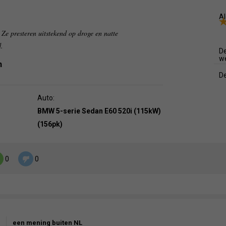
Al
 Ze presteren uitstekend op droge en natte
d.
De
w
n
De
Auto:
BMW 5-serie Sedan E60 520i (115kW)
(156pk)
0
0
een mening buiten NL