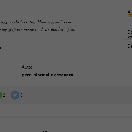
Al
ang is echt heel stug. Maar eenmaal op de
rming geeft een mooie rand. En dan het rijden.
De
w
De
n
Auto:
geen informatie gevonden
2
0