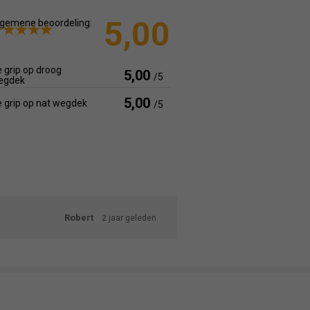
5,00
gemene beoordeling:
 grip op droog
5,00
/5
egdek
5,00
 grip op nat wegdek
/5
Robert
2 jaar geleden