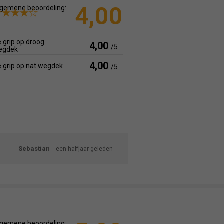
4,00
gemene beoordeling:
 grip op droog
4,00
/5
egdek
4,00
 grip op nat wegdek
/5
Sebastian
een halfjaar geleden
gemene beoordeling: