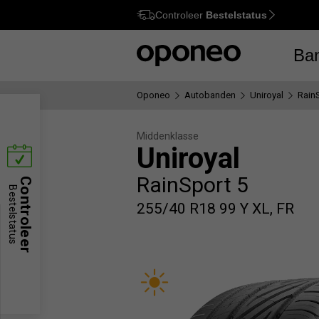
Controleer
Bestelstatus
Ctrl
M
Ba
Oponeo
Autobanden
Uniroyal
Rain
Middenklasse
Uniroyal
RainSport 5
Controleer
Bestelstatus
255/40 R18 99 Y XL, FR