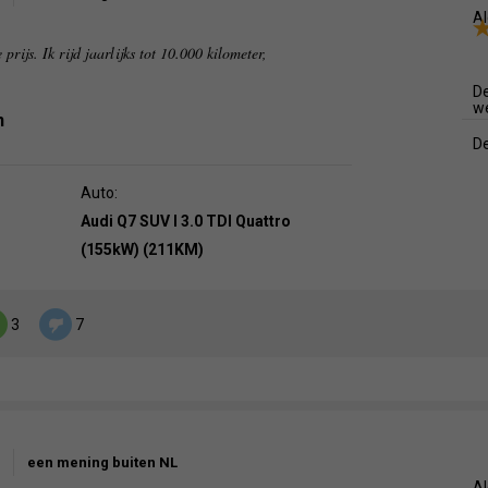
Al
rijs. Ik rijd jaarlijks tot 10.000 kilometer,
De
w
n
De
Auto:
Audi Q7 SUV I 3.0 TDI Quattro
(155kW) (211KM)
3
7
een mening buiten NL
Al