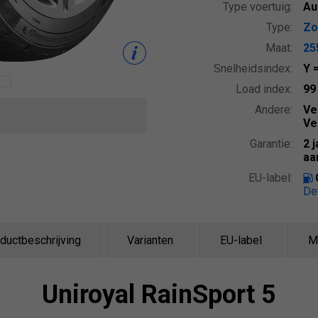
Type voertuig:
Au
Type:
Zo
Maat:
25
Snelheidsindex:
Y
Load index:
9
Andere:
Ve
Ve
Garantie:
2 
aa
EU-label:
De
ductbeschrijving
Varianten
EU-label
M
Uniroyal
RainSport 5