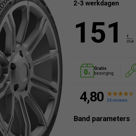
2-3 werkdagen
151
€
stuk
Gratis
bezorging
4,80
24 reviews
Band parameters