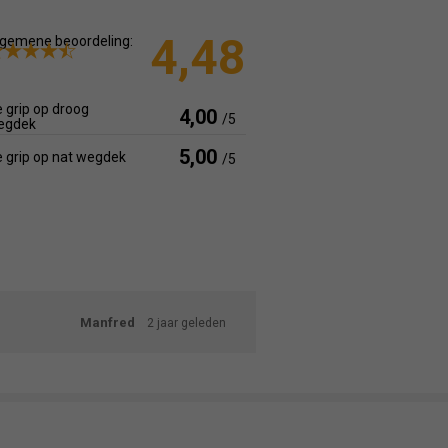
4,48
gemene beoordeling:
 grip op droog
4,00
/5
egdek
5,00
 grip op nat wegdek
/5
Manfred
2 jaar geleden