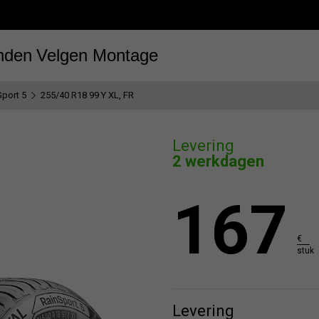
nden
Velgen
Montage
Sport 5
255/40 R18 99 Y XL, FR
Levering
2 werkdagen
167
€
stuk
Levering