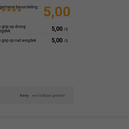
5,00
gemene beoordeling:
 grip op droog
5,00
/5
egdek
5,00
 grip op nat wegdek
/5
Keny
een halfjaar geleden