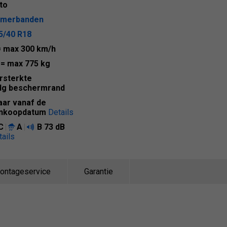
to
merbanden
5/40 R18
= max 300 km/h
9
= max 775 kg
rsterkte
lg beschermrand
jaar vanaf de
nkoopdatum
Details
C
A
B
73 dB
tails
ontageservice
Garantie