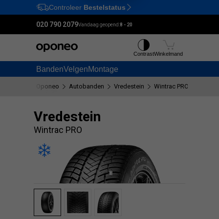
Controleer
Bestelstatus
Ctrl
M
020 790 2079
Vandaag geopend:
8 - 20
Contrast
Winkelmand
Banden
Velgen
Montage
Oponeo
Autobanden
Vredestein
Wintrac PRO
Vredestein
Wintrac PRO