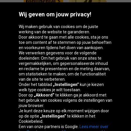
Wij geven om jouw privacy!
Wij maken gebruik van cookies om de juiste
werking van de website te garanderen.
Door akkoord te gaan met alle cookies, sta je ons
toe om content af te stemmen op jouw behoeften
Oponeo-groep
en voorkeuren tijdens het doen van aankopen.
We verwerken gegevens voor de volgende
doeleinden: Om het gebruik van onze sites te
vergemakkelijken, om gepersonaliseerde inhoud
en reclame te presenteren en de meting daarvan,
Belgique
Česká
Deutschland
Éire
om statistieken te maken, om de functionaliteit
republika
van de site te verbeteren.
Onder het tabblad
„Instellingen”
kun je kiezen
welk type cookies je wilt toestaan.
Door op
„Akkoord”
te klikken ga je akkoord met
España
France
Italia
Magyarország
het gebruik van cookies volgens de instellingen van
jouw browser.
Je kunt deze keuze op elk moment wijzigen door
op de optie
„Instellingen”
te klikken in het
Cookiebeleid.
Österreich
Polska
Slovenská
United
Een van onze partners is Google.
Lees meer over
republika
Kingdom