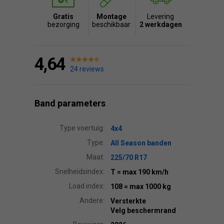
Gratis
Montage
Levering
bezorging
beschikbaar
2 werkdagen
4,64
24 reviews
Band parameters
Type voertuig:
4x4
Type:
All Season banden
Maat:
225/70 R17
Snelheidsindex:
T
= max 190 km/h
Load index:
108
= max 1000 kg
Andere:
Versterkte
Velg beschermrand