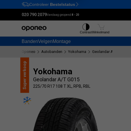
Controleer
Bestelstatus
Ctrl
M
020 790 2079
Vandaag geopend:
8 - 20
Contrast
Winkelmand
Banden
Velgen
Montage
Oponeo
Autobanden
Yokohama
Geolandar A/T G015
verkoop
Yokohama
Geolandar A/T G015
Super
225/70 R17 108 T XL, RPB, RBL