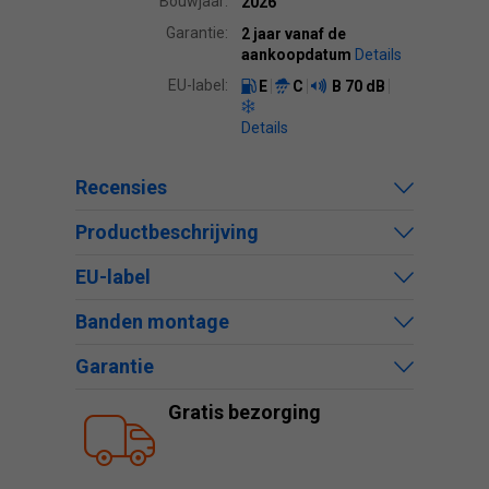
Bouwjaar:
2026
Garantie:
2 jaar vanaf de
aankoopdatum
Details
EU-label:
E
C
B
70 dB
Details
Recensies
Productbeschrijving
EU-label
Banden montage
Garantie
Gratis bezorging