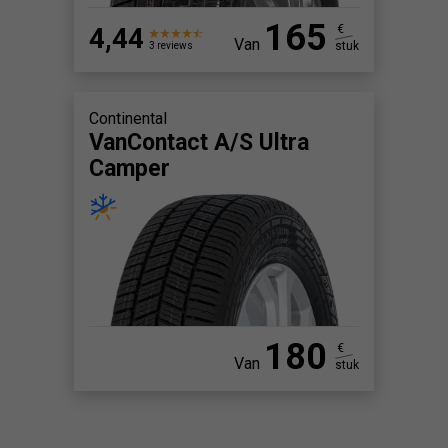
165
4,44
€
Van
stuk
3 reviews
Continental
VanContact A/S Ultra
Camper
180
€
Van
stuk