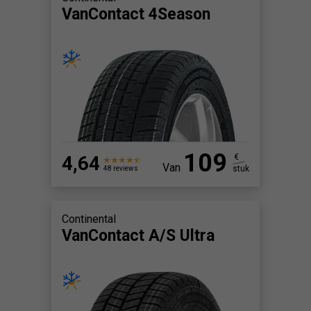
VanContact 4Season
109
4,64
€
Van
stuk
48 reviews
Continental
VanContact A/S Ultra