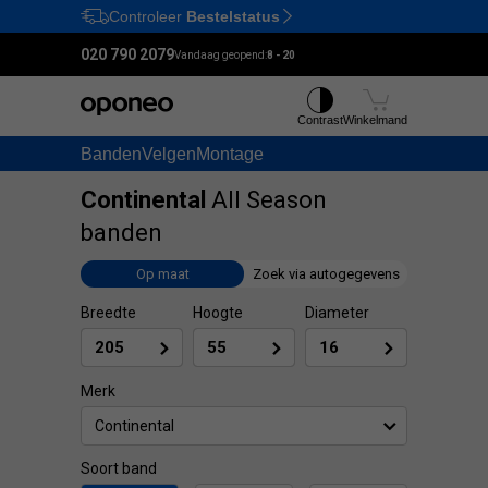
Controleer
Bestelstatus
Ctrl
M
020 790 2079
Vandaag geopend:
8 - 20
Contrast
Winkelmand
Banden
Velgen
Montage
Continental
All Season
banden
Op maat
Zoek via autogegevens
Breedte
Hoogte
Diameter
Merk
Continental
Soort band