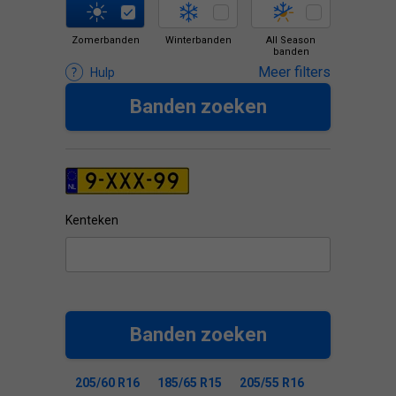
Zomerbanden
Winterbanden
All Season
banden
Meer filters
Hulp
Banden zoeken
Kenteken
Banden zoeken
205/60 R16
185/65 R15
205/55 R16