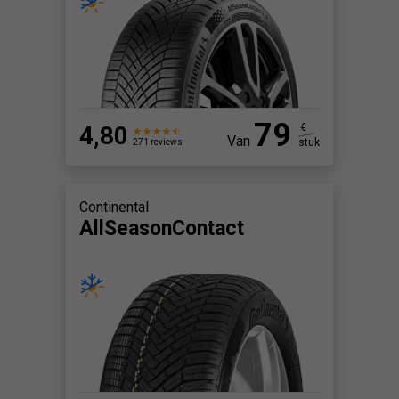
79
4,80
€
Van
stuk
271 reviews
Continental
AllSeasonContact