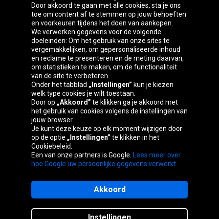
Door akkoord te gaan met alle cookies, sta je ons
toe om content af te stemmen op jouw behoeften
Oponeo-groep
en voorkeuren tijdens het doen van aankopen.
We verwerken gegevens voor de volgende
doeleinden: Om het gebruik van onze sites te
vergemakkelijken, om gepersonaliseerde inhoud
en reclame te presenteren en de meting daarvan,
Belgique
Česká
Deutschland
Éire
om statistieken te maken, om de functionaliteit
republika
van de site te verbeteren.
Onder het tabblad
„Instellingen”
kun je kiezen
welk type cookies je wilt toestaan.
Door op
„Akkoord”
te klikken ga je akkoord met
España
France
Italia
Magyarország
het gebruik van cookies volgens de instellingen van
jouw browser.
Je kunt deze keuze op elk moment wijzigen door
op de optie
„Instellingen”
te klikken in het
Cookiebeleid.
Österreich
Polska
Slovenská
United
Een van onze partners is Google.
Lees meer over
republika
Kingdom
hoe Google uw persoonlijke gegevens verwerkt.
Akkoord
Sitemaps
Instellingen