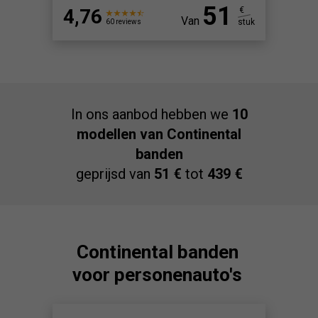
51
4,76
€
Van
stuk
60 reviews
In ons aanbod hebben we
10
modellen van Continental
banden
geprijsd van
51 €
tot
439 €
Continental banden
voor personenauto's