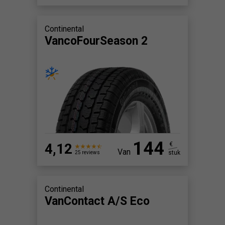
Continental
VancoFourSeason 2
144
4,12
€
Van
stuk
25 reviews
Continental
VanContact A/S Eco