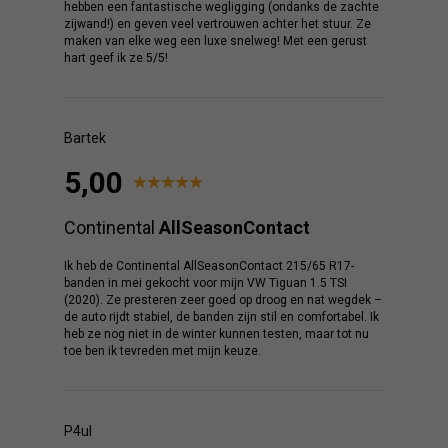
hebben een fantastische wegligging (ondanks de zachte
zijwand!) en geven veel vertrouwen achter het stuur. Ze
maken van elke weg een luxe snelweg! Met een gerust
hart geef ik ze 5/5!
Bartek
5,00
Continental
AllSeasonContact
Ik heb de Continental AllSeasonContact 215/65 R17-
banden in mei gekocht voor mijn VW Tiguan 1.5 TSI
(2020). Ze presteren zeer goed op droog en nat wegdek –
de auto rijdt stabiel, de banden zijn stil en comfortabel. Ik
heb ze nog niet in de winter kunnen testen, maar tot nu
toe ben ik tevreden met mijn keuze.
P4ul