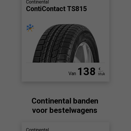
Continental
ContiContact TS815
138
€
Van
stuk
Continental banden
voor bestelwagens
Continental