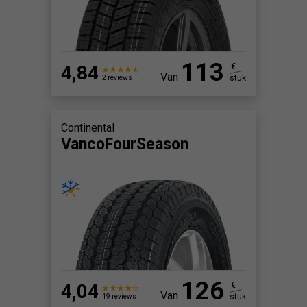
113
4,84
€
Van
stuk
2 reviews
Continental
VancoFourSeason
126
4,04
€
Van
stuk
19 reviews